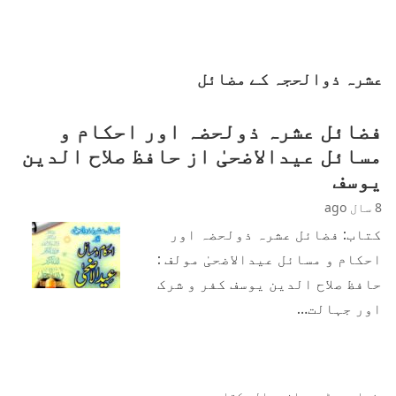
عشرہ ذوالحجہ کے مضائل
فضائل عشرہ ذولحضہ اور احکام و
مسائل عیدالاضحیٰ از حافظ صلاح الدین
یوسف
8 سال ago
کتاب: فضائل عشرہ ذولحضہ اور
احکام و مسائل عیدالاضحیٰ مولف :
حافظ صلاح الدین یوسف کفر و شرک
اور جہالت…
زیادہ پڑھی جانی والی کتابیں