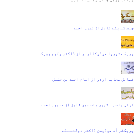
جنت کے پتے ناول از نمرہ احمد
بورک مٹیریا میڈیکااردو از ڈاکٹر ولیم بورک
فضائل صحابہ اردو از امام احمد بن حنبل
کوئی بات ہے تیری بات میں ناول از عمیرہ احمد
پریکٹس آف میڈیسن ڈاکٹر دولت سنگھ