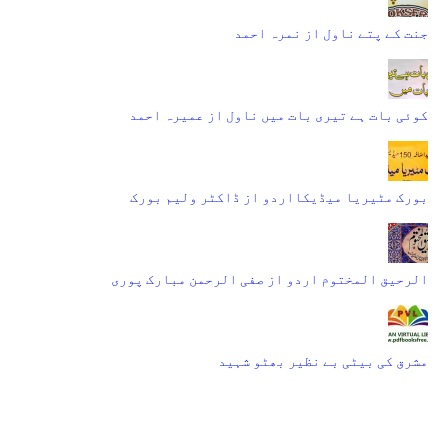
جنت کے پتے ناول از نمرہ احمد
کوئی بات ہے تیری بات میں ناول از عمیرہ احمد
بورک مٹیریا میڈیکااردو از ڈاکٹر ولیم بورک
الرحیق المختوم اردو از صفی الرحمن مبارک پوری
مشرق کی بیٹی بے نظیر بھٹو شہید