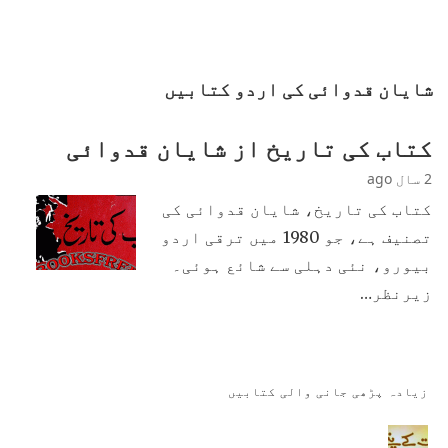
شایان قدوائی کی اردو کتابیں
کتاب کی تاریخ از شایان قدوائی
2 سال ago
کتاب کی تاریخ، شایان قدوائی کی
تصنیف ہے، جو 1980 میں ترقی اردو
بیورو، نئی دہلی سے شائع ہوئی۔
زیرنظر…
زیادہ پڑھی جانی والی کتابیں