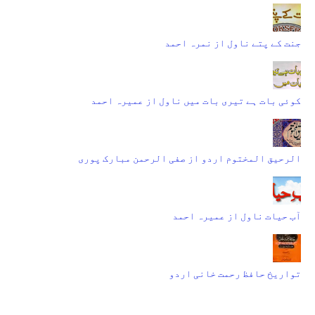
جنت کے پتے ناول از نمرہ احمد
کوئی بات ہے تیری بات میں ناول از عمیرہ احمد
الرحیق المختوم اردو از صفی الرحمن مبارک پوری
آب حیات ناول از عمیرہ احمد
تواریخ حافظ رحمت خانی اردو