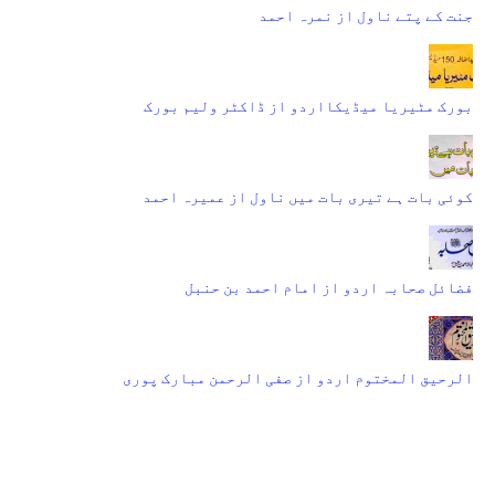
جنت کے پتے ناول از نمرہ احمد
بورک مٹیریا میڈیکااردو از ڈاکٹر ولیم بورک
کوئی بات ہے تیری بات میں ناول از عمیرہ احمد
فضائل صحابہ اردو از امام احمد بن حنبل
الرحیق المختوم اردو از صفی الرحمن مبارک پوری