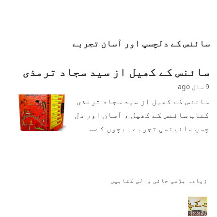
سائنس کے دلچسپ اور آسان تجربے
سائنس کے کھیل از سید سجاد ترمذی
9 سال ago
سائنس کے کھیل از سید سجاد ترمذی
کتاب سائنس کے کھیل ، آسان اور دل
چسپ سائینسی تجربے۔ بچوں کے…
زیادہ پڑھی جانی والی کتابیں