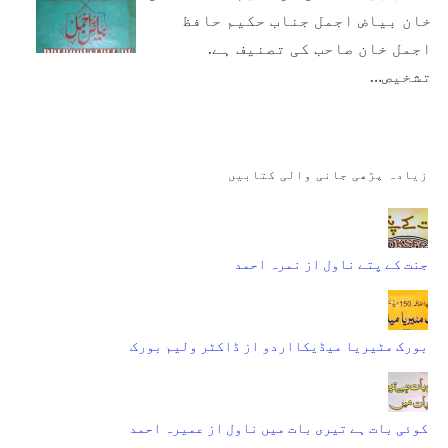
خان بیاض اجمل جناب حکیم حافظ
اجمل خان صاحب کی تصنیف ہے.
تشخیص…
زیادہ پڑھی جانی والی کتابیں
جنت کے پتے ناول از نمرہ احمد
بورک مٹیریا میڈیکااردو از ڈاکٹر ولیم بورک
کوئی بات ہے تیری بات میں ناول از عمیرہ احمد