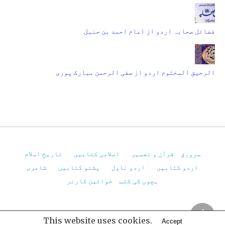
فضائل صحابہ اردو از امام احمد بن حنبل
الرحیق المختوم اردو از صفی الرحمن مبارک پوری
سرورق
قرآن و تفسیر
اسلامی کتابیں
تاریخِ اسلام
اردو کتابیں
اردو ناول
پشتو کتابیں
شاعری
بچوں کی کتب
خواتین کارنر
Pakistan Virtual Library
This website uses cookies.
Accept