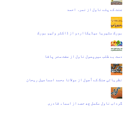
جنت کے پتے ناول از نمرہ احمد
بورک مٹیریا میڈیکااردو از ڈاکٹر ولیم بورک
دست بے طلب میں‌پھول ناول از عفت سحر پاشا
نظریاتی جنگ کے اُصول از مولانا محمد اسماعیل ریحان
گرداب ناول مکمل چھ حصے از اسماء قادری