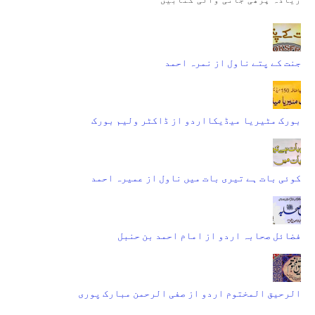
جنت کے پتے ناول از نمرہ احمد
بورک مٹیریا میڈیکااردو از ڈاکٹر ولیم بورک
کوئی بات ہے تیری بات میں ناول از عمیرہ احمد
فضائل صحابہ اردو از امام احمد بن حنبل
الرحیق المختوم اردو از صفی الرحمن مبارک پوری