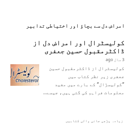
امراض دل سے بچاؤ اور اختیاطی تدابیر
کولیسٹرال اور امراض دل از
ڈاکٹرمقبول حسین جعفری
3 سال ago
کولیسٹرال از ڈاکٹرمقبول حسین
جعفری زیر نظر کتاب میں
"کولیسڑال" کے بارے میں مفید
معلومات فراہم کی گئی ہیں، جیسے…
زیادہ پڑھی جانی والی کتابیں