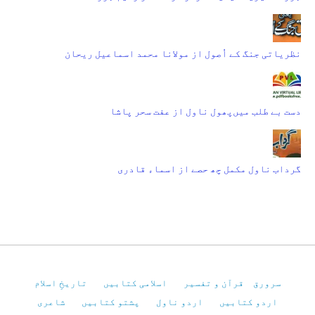
نظریاتی جنگ کے اُصول از مولانا محمد اسماعیل ریحان
دست بے طلب میں‌پھول ناول از عفت سحر پاشا
گرداب ناول مکمل چھ حصے از اسماء قادری
سرورق
قرآن و تفسیر
اسلامی کتابیں
تاریخِ اسلام
اردو کتابیں
اردو ناول
پشتو کتابیں
شاعری