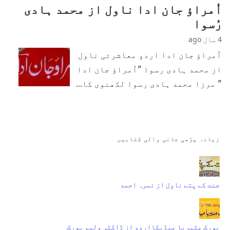
اُمراؤ جان ادا ناول از محمد ہادی
رُسوا
4 سال ago
اُمراؤ جان ادا اردو معاشرتی ناول
از محمد ہادی رسوا "اُمراؤ جان ادا
" مرزا محمد ہادی رسوا لکھنوی کا…
زیادہ پڑھی جانی والی کتابیں
جنت کے پتے ناول از نمرہ احمد
بورک مٹیریا میڈیکااردو از ڈاکٹر ولیم بورک