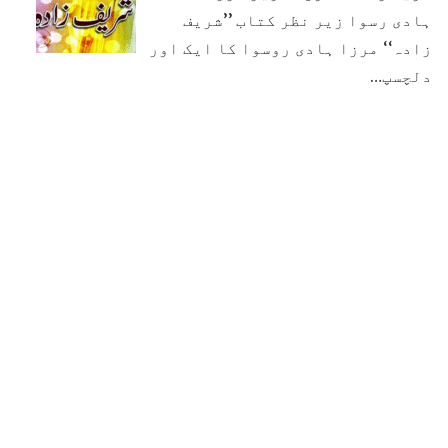
ہادی رسوا زیر نظر کتاب ’’شریف
زادہ‘‘ مرزا ہادی روسوا کا ایک اور
دلچسپ…