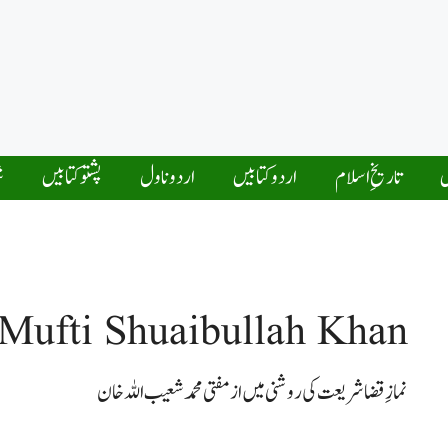
ں
تاریخِ اسلام
اردو کتابیں
اردو ناول
پشتو کتابیں
ش
Mufti Shuaibullah Khan
نمازِ قضا شریعت کی روشنی میں از مفتی محمد شعیب اللہ خان