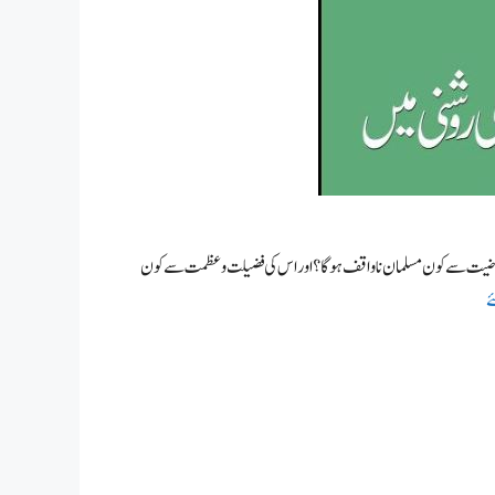
 و فرضیت سے کون مسلمان ناواقف ہوگا؟ اور اس کی فضیلت و عظمت سے کون
ے