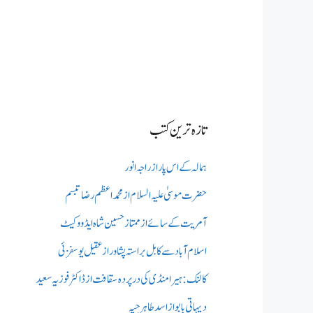
تازہ ترین کتب
ہمالہ کے اس پار از راجہ انور
حضرت موسیٰ علیہ السلام از محمد اعظم رضا تبسم
آمریت کے سائے از ممتاز حسین شاہ ایڈووکیٹ
اسلام آباد سے کابل براستہ پشاور از عقیل یوسفزئی
کالنک: ہیرا منڈی کی در پردہ سقافت از ڈاکٹر فوزیہ سعید
دیہاتی بابو از اسد طاہر جپہ