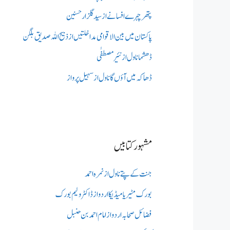
پتھر چہرے افسانے از سید گلزار حسنین
پاکستان میں بین الاقوامی مداخلتیں از ذبیح اللہ صدیق بلگن
ڈھشما ناول از نئیر مصطفٰی
ڈھاکہ میں آؤں گا ناول از سہیل پرواز
مشہور کتابیں
جنت کے پتے ناول از نمرہ احمد
بورک مٹیریا میڈیکااردو از ڈاکٹر ولیم بورک
فضائل صحابہ اردو از امام احمد بن حنبل