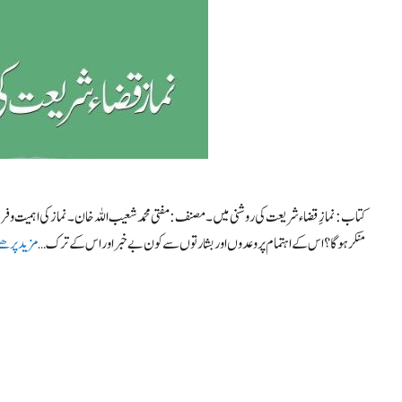
کتاب : نمازِ قضاء شریعت کی روشنی میں۔ مصنف : مفتی محمد شعیب اللہ خان۔ نماز کی اہمیت
منکر ہوگا؟ اس کے اہتمام پر وعدوں اور بشارتوں سے کون بے خبر اور اس کے ترک …
مزید پرھئ