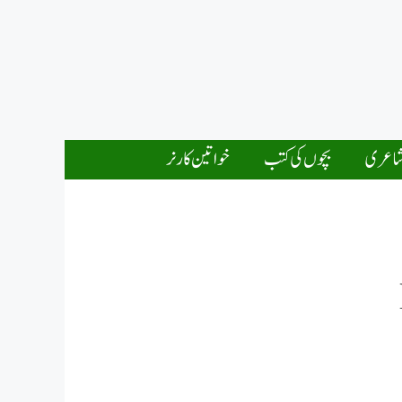
اعری
بچوں کی کتب
خواتین کارنر