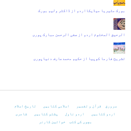
بورک مٹیریا میڈیکااردو از ڈاکٹر ولیم بورک
الرحیق المختوم اردو از صفی الرحمن مبارک پوری
تشریح فارما کوپیا از حکیم محمدعارف دنیاپوری
سرورق
قرآن و تفسیر
اسلامی کتابیں
تاریخِ اسلام
اردو کتابیں
اردو ناول
پشتو کتابیں
شاعری
بچوں کی کتب
خواتین کارنر