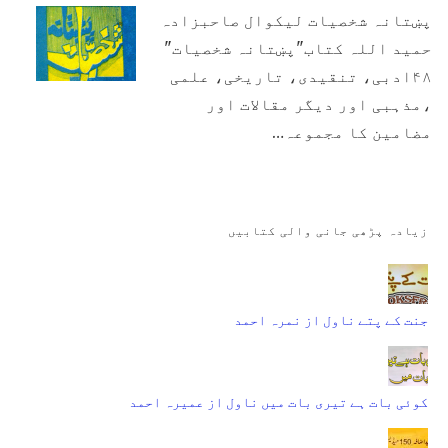
پښتانہ شخصیات لیکوال صاحبزادہ
حمید اللہ کتاب"پښتانہ شخصیات"
۴۸ادبی، تنقیدی، تاریخی، علمی
،مذہبی اور دیگر مقالات اور
مضامین کا مجموعہ…
زیادہ پڑھی جانی والی کتابیں
جنت کے پتے ناول از نمرہ احمد
کوئی بات ہے تیری بات میں ناول از عمیرہ احمد