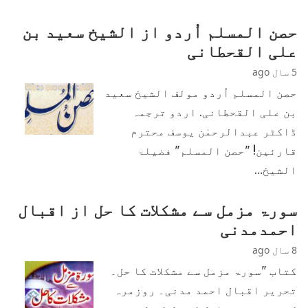
حصن المسلم اُردو از الشیخ سعید بن
علی القحطانی
5 سال ago
حصن المسلم اُردو مولف الشیخ سعید
بن علی القحطانی. اردو ترجمہ
ڈاکٹر عبدالرحمٰن یوسف محترم
قارئین! "حصن المسلم" فضیلۃ
الشیخ…
سورۃ مزمل سے مشکلات کا حل از اقبال
احمدمدنی
8 سال ago
کتاب "سورۃ مزمل سے مشکلات کا حل۔
تحریر اقبال احمد مدنی۔ روزمرہ