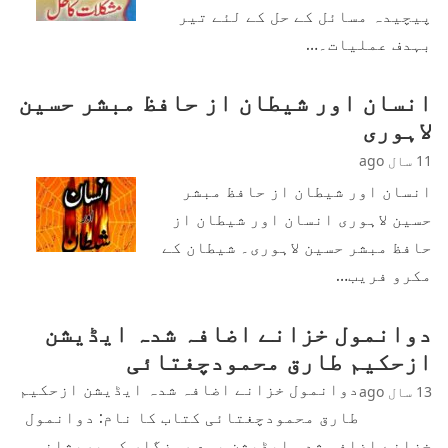
پیچیدہ مسائل کے حل کے لئے تیر
بہدف عملیات۔…
انسان اور شیطان از حافظ مبشر حسین
لاہوری
11 سال ago
انسان اور شیطان از حافظ مبشر
حسین لاہوری انسان اور شیطان از
حافظ مبشر حسین لاہوری۔ شیطان کے
مکرو فریب…
دوانمول خزانے اضافہ شدہ ایڈیشن
ازحکیم طارق محمودچغتائی
دوانمول خزانے اضافہ شدہ ایڈیشن ازحکیم
13 سال ago
طارق محمودچغتائی کتاب کا نام: دوانمول
خزانے اضافہ شدہ ایڈیشن بمع روزگار کی پریشانی…