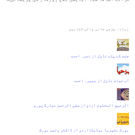
زیادہ پڑھی جانی والی کتابیں
جنت کے پتے ناول از نمرہ احمد
آب حیات ناول از عمیرہ احمد
الرحیق المختوم اردو از صفی الرحمن مبارک پوری
بورک مٹیریا میڈیکااردو از ڈاکٹر ولیم بورک