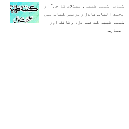
کتاب "کلمہ طیبہ، مشکلات کا حل" از
محمد الیاس عادل زیرنظر کتاب میں
کلمہ طیبہ کے فضائل، وظائف اور
اعمال…