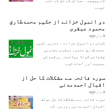
کے پیچیدہ مسائل کے حل کے لئے
تیر…
دو انمول خزانے از حکیم محمدطارق
محمود عبقری
8 سال ago
کتاب دو انمول خزانے ۔ تحریر حکیم
محمدطارق محمود عبقری مجذوبی
چغتائی گولڈ میڈلسٹ۔ ہرقسم کی
مصیبت اور آفات کو…
سورۃ فاتحہ سے مشکلات کا حل از
اقبال احمدمدنی
8 سال ago
سورۃ فاتحہ سے مشکلات کا حل مولف
اقبال احمدمدنی. روزمرہ کے