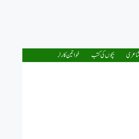
اعری
بچوں کی کتب
خواتین کارنر