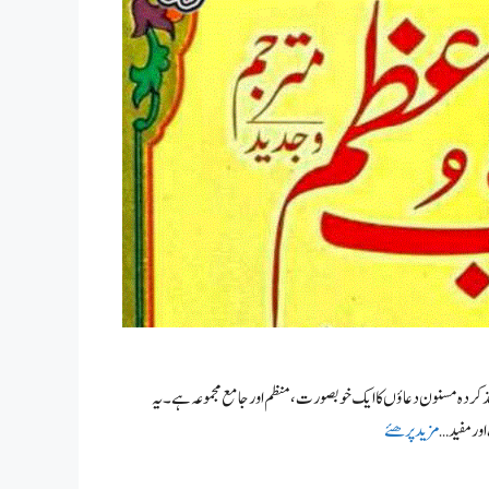
خذ کردہ مسنون دعاؤں کا ایک خوبصورت، منظم اور جامع مجموعہ ہے۔ یہ
ور مفید …
مزید پرھئے