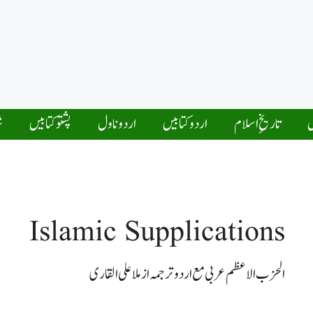
ں
تاریخِ اسلام
اردو کتابیں
اردو ناول
پشتو کتابیں
ش
Islamic Supplications
الحزب الاعظم عربی مع اردو ترجمہ از ملا علی القاری