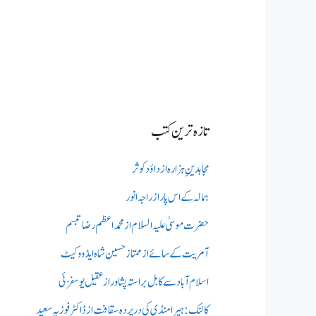
تازہ ترین کتب
مجاہدینِ ہزارہ از داؤد کوثر
ہمالہ کے اس پار از راجہ انور
حضرت موسیٰ علیہ السلام از محمد اعظم رضا تبسم
آمریت کے سائے از ممتاز حسین شاہ ایڈووکیٹ
اسلام آباد سے کابل براستہ پشاور از عقیل یوسفزئی
کالنک: ہیرا منڈی کی در پردہ سقافت از ڈاکٹر فوزیہ سعید