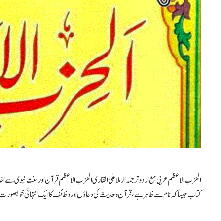
الحزب الاعظم عربی مع اردو ترجمہ از ملا علی القاری الحزب الاعظم قرآن اور سنت نبوی سے ا
کتاب جیسا کہ نام سے ظاہر ہے، قرآن و حدیث کی دعاؤں اور وظائف کا ایک انتہائی خوبصورت ا