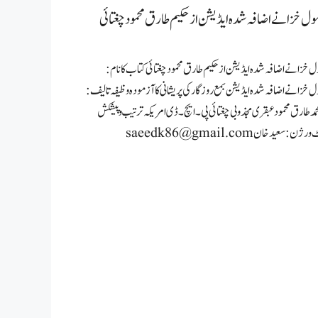
ول خزانے اضافہ شدہ ایڈیشن ازحکیم طارق محمودچغتائی
ل خزانے اضافہ شدہ ایڈیشن ازحکیم طارق محمودچغتائی کتاب کا نام:
ل خزانے اضافہ شدہ ایڈیشن بمع روزگار کی پریشانی کا آزمودہ وظیفہ تالیف:
حمد طارق محمود عبقری مجذوبی چغتائی پی۔ایچ۔ڈی امریکہ ترتیب و پیشکش
ٹ ورژن: سعیدخان
saeedk86@gmail.com