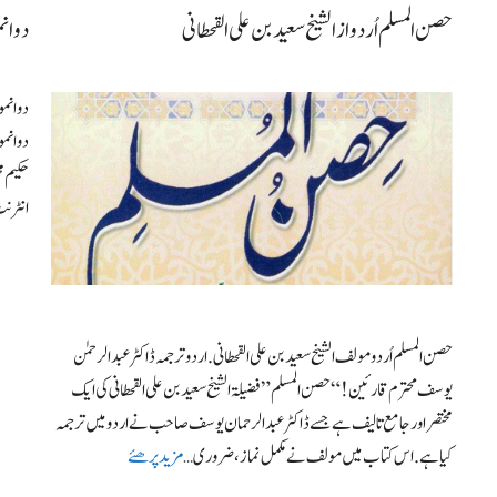
حصن المسلم اُردو از الشیخ سعید بن علی القحطانی
دوانم
دوانمو
دوانمو
حکیم م
انٹرن
حصن المسلم اُردو مولف الشیخ سعید بن علی القحطانی. اردو ترجمہ ڈاکٹر عبدالرحمٰن
یوسف محترم قارئین! “حصن المسلم” فضیلۃ الشیخ سعید بن علی القحطانی کی ایک
مختصر اور جامع تالیف ہے جسے ڈاکٹر عبدالرحمان یوسف صاحب نے اردو میں ترجمہ
کیا ہے. اس کتاب میں مولف نے مکمل نماز، ضروری …
مزید پرھئے