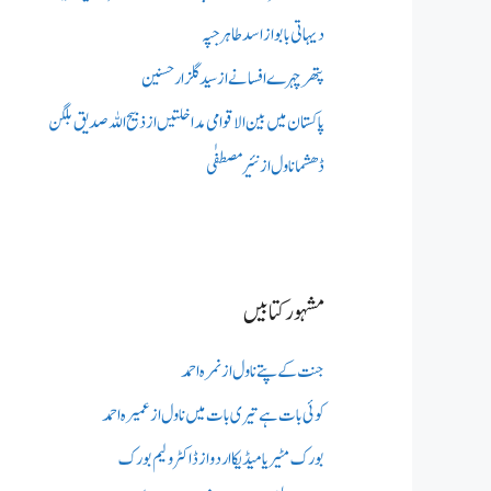
دیہاتی بابو از اسد طاہر جپہ
پتھر چہرے افسانے از سید گلزار حسنین
پاکستان میں بین الاقوامی مداخلتیں از ذبیح اللہ صدیق بلگن
ڈھشما ناول از نئیر مصطفٰی
مشہور کتابیں
جنت کے پتے ناول از نمرہ احمد
کوئی بات ہے تیری بات میں ناول از عمیرہ احمد
بورک مٹیریا میڈیکااردو از ڈاکٹر ولیم بورک