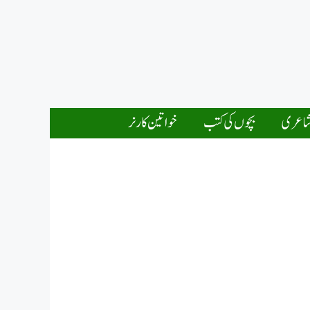
اعری
بچوں کی کتب
خواتین کارنر