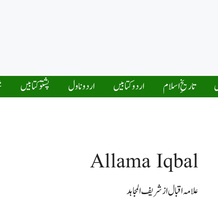
ں
تاریخِ اسلام
اردو کتابیں
اردو ناول
پشتو کتابیں
ش
Allama Iqbal
علامہ اقبال از شریف المجاہد