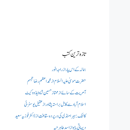
تازہ ترین کتب
ہمالہ کے اس پار از راجہ انور
حضرت موسیٰ علیہ السلام از محمد اعظم رضا تبسم
آمریت کے سائے از ممتاز حسین شاہ ایڈووکیٹ
اسلام آباد سے کابل براستہ پشاور از عقیل یوسفزئی
کالنک: ہیرا منڈی کی در پردہ سقافت از ڈاکٹر فوزیہ سعید
دیہاتی بابو از اسد طاہر جپہ