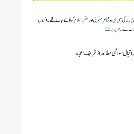
اپنی زندگی میں ہی وہ شاعرِ مشرق اور مفکرِ اسلام کہلائے جانے لگے۔ انہوں
کلات سے …
مزید پرھئے
 اقبال سوانحی مطالعہ از شریف المجاہد