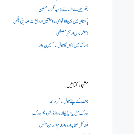
پتھر چہرے افسانے از سید گلزار حسنین
پاکستان میں بین الاقوامی مداخلتیں از ذبیح اللہ صدیق بلگن
ڈھشما ناول از نئیر مصطفٰی
ڈھاکہ میں آؤں گا ناول از سہیل پرواز
مشہور کتابیں
جنت کے پتے ناول از نمرہ احمد
بورک مٹیریا میڈیکااردو از ڈاکٹر ولیم بورک
فضائل صحابہ اردو از امام احمد بن حنبل