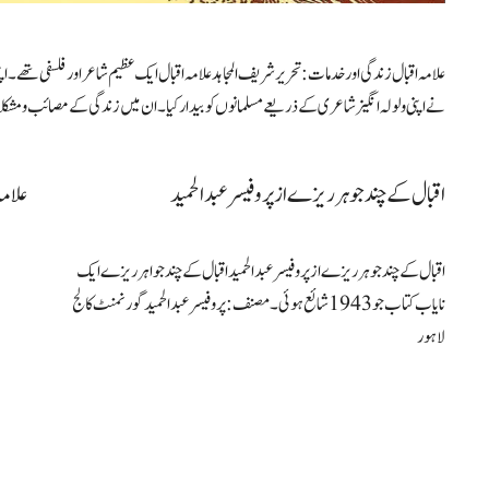
علامہ اقبال زندگی اور خدمات : تحریر شریف المجاہد علامہ اقبال ایک عظیم شاعر اور فلسفی تھے۔ 
نے اپنی ولولہ انگیز شاعری کے ذریعے مسلمانوں کو بیدار کیا۔ ان میں زندگی کے مصائب و مش
اقبال کے چند جوہرریزے از پروفیسر عبدالحمید
علامہ
اقبال کے چند جوہرریزے از پروفیسر عبدالحمید اقبال کے چند جواہرریزے ایک
نایاب کتاب جو 1943 شائع ہوئی۔ مصنف : پروفیسر عبدالحمید گورنمنٹ کالج
لاہور