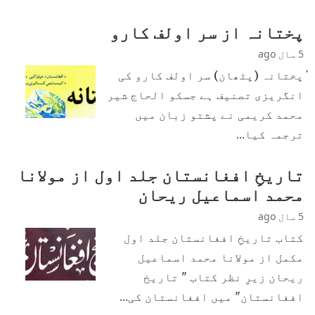
پختانہ از سر اولف کارو
5 سال ago
ٔٔپختانہ (پٹھان) سر اولف کارو کی
انگریزی تصنیف ہے جسکو الحاج شیر
محمد کریمی نے پشتو زبان میں
ترجمہ کیا…
تاریخِ افغانستان جلد اول از مولانا
محمد اسماعیل ریحان
5 سال ago
کتاب تاریخِ افغانستان جلد اول
مکمل از مولانا محمد اسماعیل
ریحان زیرِ نظر کتاب " تاریخ
افغانستان" میں افغانستان کی…