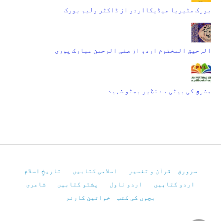
بورک مٹیریا میڈیکااردو از ڈاکٹر ولیم بورک
الرحیق المختوم اردو از صفی الرحمن مبارک پوری
مشرق کی بیٹی بے نظیر بھٹو شہید
سرورق
قرآن و تفسیر
اسلامی کتابیں
تاریخِ اسلام
اردو کتابیں
اردو ناول
پشتو کتابیں
شاعری
بچوں کی کتب
خواتین کارنر