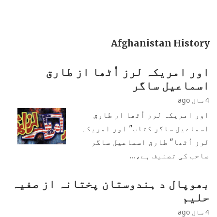
Afghanistan History
اور امریکہ لرز اُٹھا از طارق
اسماعیل ساگر
4 سال ago
اور امریکہ لرز اُٹھا از طارق
اسماعیل ساگر کتاب" اور امریکہ
لرز اُٹھا" طارق اسماعیل ساگر
صاحب کی تصنیف ہے،…
بھوپال د ہندوستان پختانہ از صفیہ
حلیم
4 سال ago