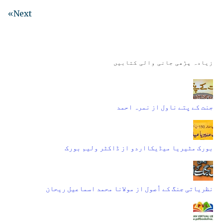
Next»
زیادہ پڑھی جانی والی کتابیں
جنت کے پتے ناول از نمرہ احمد
بورک مٹیریا میڈیکااردو از ڈاکٹر ولیم بورک
نظریاتی جنگ کے اُصول از مولانا محمد اسماعیل ریحان