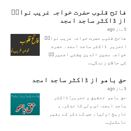
فاتح قلوب حضرت خواجہ غریب نوازؒ
از ڈاکٹر ساجد امجد
5 سال ago
فاتح قلوب حضرت خواجہ غریب نوازؒ
: تحریر ڈاکٹر ساجد امجد۔ حضرت
خواجہ معین الدین چشتی اجمیریؒ
کی حالاتِ زندگی…
حق باھو از ڈاکٹر ساجد امجد
5 سال ago
حق باھو تحقیق و تحریر: ڈاکٹر
ساجد امجد. اس ولی کا تذکرہ،
تاریخِ اولیاء جس کے ذکر کے بغیر
نامکمل…