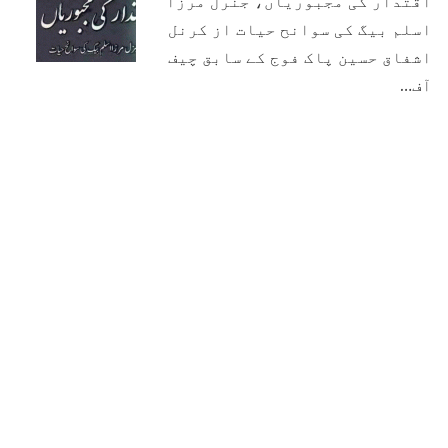
اقتدار کی مجبوریاں، جنرل مرزا
اسلم بیگ کی سوانح حیات از کرنل
اشفاق حسین پاک فوج کے سابق چیف
آف…