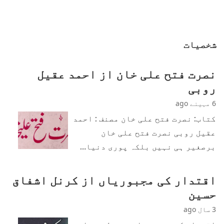
شخصیات
نصرت فتح علی خان از احمد عقیل
روبی
6 مہینے ago
کتاب: نصرت فتح علی خان مصنف : احمد
عقیل روبی نصرت فتح علی خان
برصغیر ہی نہیں بلکہ پوری دنیا…
اقتدار کی مجبوریاں از کرنل اشفاق
حسین
3 سال ago