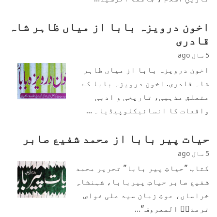
اخون درویزہ بابا از میاں ظاہر شاہ
قادری
5 سال ago
اخون درویزہ بابا از میاں ظاہر
شاہ قادری. اخون درویزہ بابا کے
متعلق مذہبی، تاریخی و ادبی
واقعات کا انسائیکلوپیڈیا۔ …
حیات پیر بابا از محمد شفیع صابر
5 سال ago
کتاب "حیاتِ پیر بابا" تحریر محمد
شفیع صابر حیاتِ پیربابا، شہنشاہِ
خراساں، عوثِ زمان سید علی غواص
ترمذیؓ المعروف "…