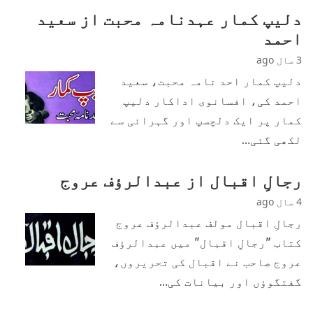
دلیپ کمار عہدنامہ محبت از سعید
احمد
3 سال ago
دلیپ کمار احد نامہ محبت، سعید
احمد کی، افسانوی اداکار دلیپ
کمار پر ایک دلچسپ اور گہرائی سے
لکھی گئی…
رجالِ اقبال از عبدالرؤف عروج
4 سال ago
رجالِ اقبال مولف عبدالرؤف عروج
کتاب "رجالِ اقبال" میں عبدالرؤف
عروج صاحب نے اقبال کی تحریروں،
گفتگوؤں اور بیانات کی…