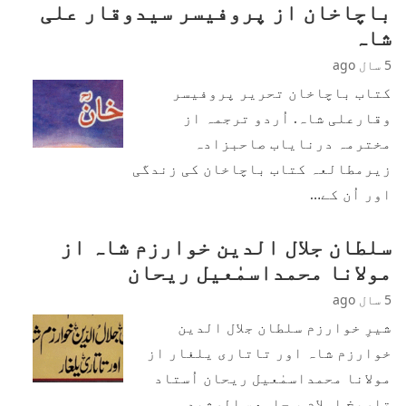
باچاخان از پروفیسر سیدوقار علی
شاہ
5 سال ago
کتاب باچاخان تحریر پروفیسر
وقارعلی شاہ. اُردو ترجمہ از
مخترمہ درنایاب صاحبزادہ
زیرمطالعہ کتاب باچاخان کی زندگی
اور اُن کے…
سلطان جلال الدین خوارزم شاہ از
مولانا محمداسمٰعیل ریحان
5 سال ago
شیرِ خوارزم سلطان جلال الدین
خوارزم شاہ اور تاتاری یلغار از
مولانا محمداسمٰعیل ریحان اُستاد
تاریخِ اسلام ، جامعۃ الرشید…