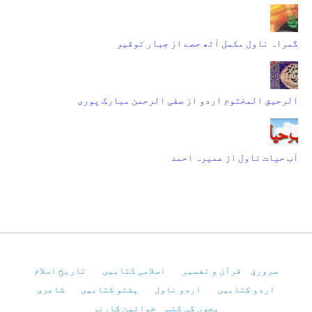
گمراہ ناول مکمل آٹھ حصے از جبار توقیر
الرحیق المختوم اردو از صفی الرحمن مبارک پوری
آب حیات ناول از عمیرہ احمد
سرورق
قرآن و تفسیر
اسلامی کتابیں
تاریخِ اسلام
اردو کتابیں
اردو ناول
پشتو کتابیں
شاعری
بچوں کی کتب
خواتین کارنر