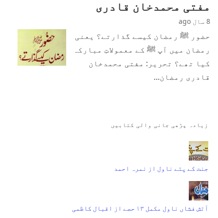
مفتی محمدخان قادری
8 سال ago
حضور ﷺ رمضان کیسے گذارتے؟ یعنی
رمضان میں آپ ﷺ کے معمولاتِ مبارکہ
کیا تھے؟ تحریر: مفتی محمدخان
قادری رمضان…
زیادہ پڑھی جانی والی کتابیں
جنت کے پتے ناول از نمرہ احمد
آتش فشاں ناول مکمل ۱۳ حصے از اقبال کاظمی