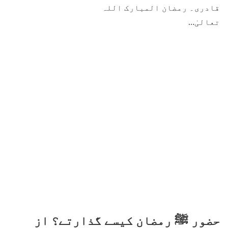
قادری۔ رمضان المبارک اللہ
تعالیٰ…
حضور ﷺ رمضان کیسے گذارتے؟ از