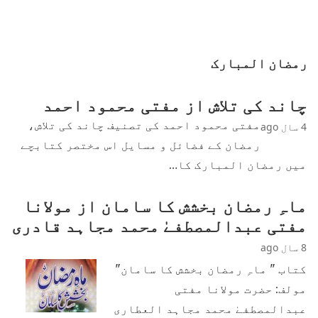
رمضان المبارک
چاند کی تلاش از مفتی محمود احمد
مفتی محمود احمد کی تصنیف چاند کی تلاش،
4 سال ago
رمضان کے فضائل و مسایل اس مختصر کتابچے
میں رمضان المبارک کا…
ماہِ رمضان بخشش کا سامان از مولانا
مفتی عبدالمصطفےٰ محمد مجاہد قادری
8 سال ago
کتاب " ماہِ رمضان بخشش کا سامان"
مولف: حضرت مولانا مفتی
عبدالمصطفےٰ محمد مجاہد العطاری