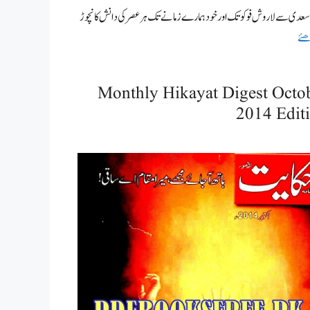
عدی سے لاروش فوکو تک اور خود ہمارے زمانے تک ہر عصر کی دانش کا نچوڑ
ھئے
Monthly Hikayat Digest Octo
2014 Edit