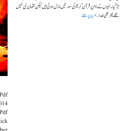
جڑگیا ۔نبیوں کے نام پر قرآن کریم کی سورتیں نازل ہوئی ہیں لیکن لقمان نبی نہیں
تھے پھر بھی خدا …
مزید پرھئے
Pdf
014
 Pdf
lick
ober