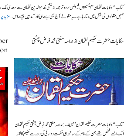
کتاب “حکایات لقمان” ایسیپس فیبلس اردو ترجمہ از منشی نظام الدین لقمان سے سعدی تک ، س
ہمیں مقولوں کی شکل میں ملتا رہا ہے۔ یہ مقولے آج بھی ایسے ہی کارآمد ہیں جیسے اس …
مزید پر
حکایات حضرت حکیم لقمان از علامہ مفتی محمد فیاض چشتی
ber
ion
کتاب “حکایات حضرت حکیم لقمان” تالیف: علامہ مفتی محمد فیاض چشتی حکیم لقمان
ایک ایسے شخص تھے جن کے نام کے ساتھ ہی حکمت ودانائی کی وجہ سے حکیم کالفظ