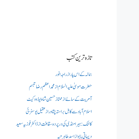
تازہ ترین کتب
ہمالہ کے اس پار از راجہ انور
حضرت موسیٰ علیہ السلام از محمد اعظم رضا تبسم
آمریت کے سائے از ممتاز حسین شاہ ایڈووکیٹ
اسلام آباد سے کابل براستہ پشاور از عقیل یوسفزئی
کالنک: ہیرا منڈی کی در پردہ سقافت از ڈاکٹر فوزیہ سعید
دیہاتی بابو از اسد طاہر جپہ