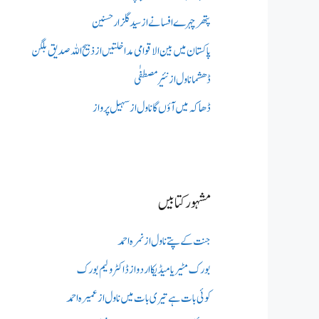
پتھر چہرے افسانے از سید گلزار حسنین
پاکستان میں بین الاقوامی مداخلتیں از ذبیح اللہ صدیق بلگن
ڈھشما ناول از نئیر مصطفٰی
ڈھاکہ میں آؤں گا ناول از سہیل پرواز
مشہور کتابیں
جنت کے پتے ناول از نمرہ احمد
بورک مٹیریا میڈیکااردو از ڈاکٹر ولیم بورک
کوئی بات ہے تیری بات میں ناول از عمیرہ احمد