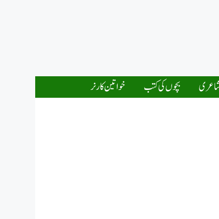
اعری
بچوں کی کتب
خواتین کارنر