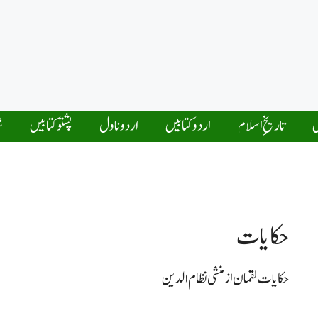
ں
تاریخِ اسلام
اردو کتابیں
اردو ناول
پشتو کتابیں
ش
حکایات
حکایات لقمان از منشی نظام الدین