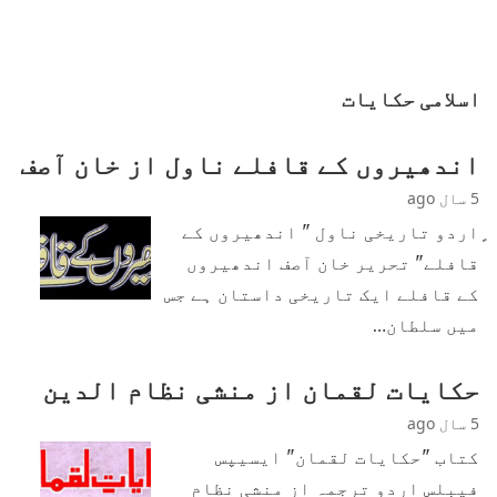
اسلامی حکایات
اندھیروں کے قافلے ناول از خان آصف
5 سال ago
ٍاردو تاریخی ناول " اندھیروں کے
قافلے" تحریر خان آصف اندھیروں
کے قافلے ایک تاریخی داستان ہے جس
میں سلطان…
حکایات لقمان از منشی نظام الدین
5 سال ago
کتاب "حکایات لقمان" ایسیپس
فیبلس اردو ترجمہ از منشی نظام