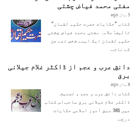
مفتی محمد فیاض چشتی
5 سال ago
کتاب "حکایات حضرت حکیم لقمان"
تالیف: علامہ مفتی محمد فیاض چشتی
حکیم لقمان ایک ایسے شخص تھے جن
کے نام…
دانشِ عرب و عجم از ڈاکٹر غلام جیلانی
برق
8 سال ago
کتاب دانشِ عرب و عجم ، تصنیف
ڈاکٹر غلام جیلانی برق صاحب.اس کتاب
میں 381 سبق آموز اسلامی حکایات
درج…