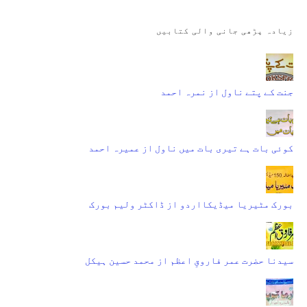
زیادہ پڑھی جانی والی کتابیں
جنت کے پتے ناول از نمرہ احمد
کوئی بات ہے تیری بات میں ناول از عمیرہ احمد
بورک مٹیریا میڈیکااردو از ڈاکٹر ولیم بورک
سیدنا حضرت عمر فاروقِ اعظم از محمد حسین ہیکل