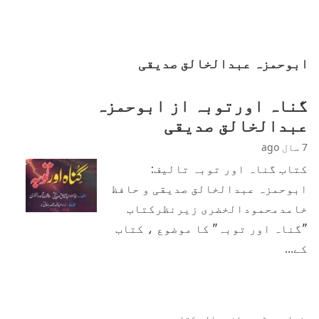
ابوحمزہ عبدالخالق صدیقی
گناہ اورتوبہ از ابوحمزہ
عبدالخالق صدیقی
7 سال ago
کتاب گناہ اور توبہ تالیف:
ابوحمزہ عبدالخالق صدیقی و حافظ
خامدمحمودالخضری زیرنظرکتاب
"گناہ اور توبہ" کا موضوع ، کتاب
کے…
زیادہ پڑھی جانی والی کتابیں