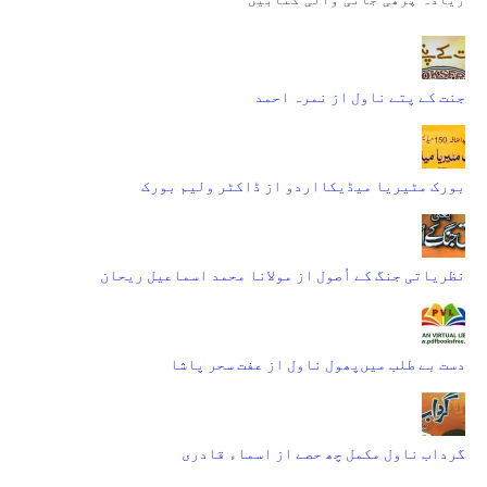
جنت کے پتے ناول از نمرہ احمد
بورک مٹیریا میڈیکااردو از ڈاکٹر ولیم بورک
نظریاتی جنگ کے اُصول از مولانا محمد اسماعیل ریحان
دست بے طلب میں‌پھول ناول از عفت سحر پاشا
گرداب ناول مکمل چھ حصے از اسماء قادری