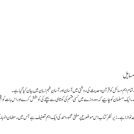
 مسایل
 تمام اہم مسائل کو قرآن و حدیث کی روشنی میں آسان اور آسان فہم زبان میں بیان کیا گیا ہے۔
۔ ایک مسلمان کو چاہیے کہ وہ روزے میں کسی قسم کی کوتاہی سے بچنے کی کوشش کرے اور اس بات کو یقی
 کثرت سے نوازا ہے۔ زیر نظر کتاب اس موضوع پر مفتی محمود احمد کی ایک اہم تصنیف ہے جس میں رمضان 