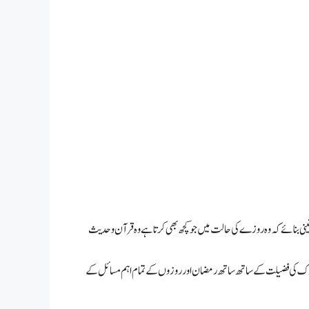
نی بنائے کہ وہ روزے کی حالت میں جو کچھ بھی کرتا ہے وہ قرآن و حدیث
المبارک کی فضیلت کے ساتھ ساتھ رمضان اور روزوں کے تمام اہم مسائل کے