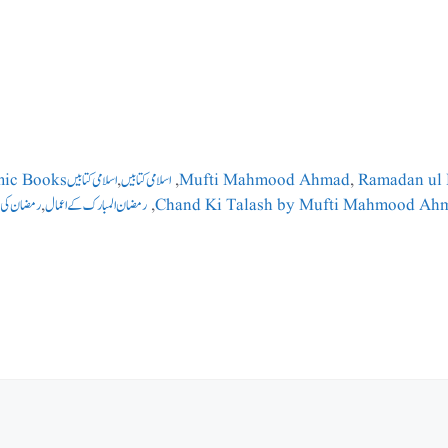
Ramadan ul
,
Mufti Mahmood Ahmad
,
اسلامی کتابیں
,
اسلامی کتابیں Islamic Books
Chand Ki Talash by Mufti Mahmood Ah
,
رمضان المبارک کے اعمال
,
رمضان کی چ