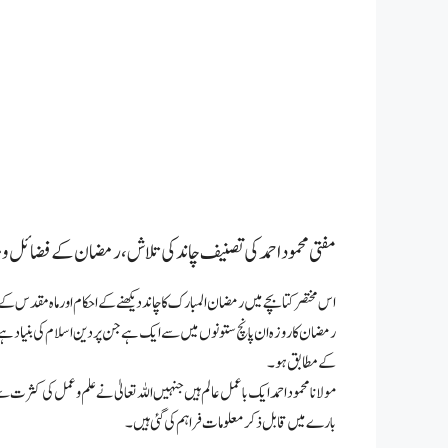
مفتی محمود احمد کی تصنیف چاند کی تلاش، رمضان کے فضائل و
اس مختصر کتابچے میں رمضان المبارک کا چاند دیکھنے کے احکام اور ماہ مقدس کے
رمضان کا روزہ ان پانچ ستونوں میں سے ایک ہے جن پر دین اسلام کی بنیاد ہے
کے مطابق ہو۔
مولانا محمود احمد ایک باعمل عالم ہیں جنہیں اللہ تعالیٰ نے علم و عمل کی
بارے میں قابل ذکر معلومات فراہم کی گئی ہیں۔