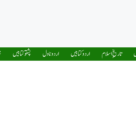
ں
تاریخِ اسلام
اردو کتابیں
اردو ناول
پشتو کتابیں
ش