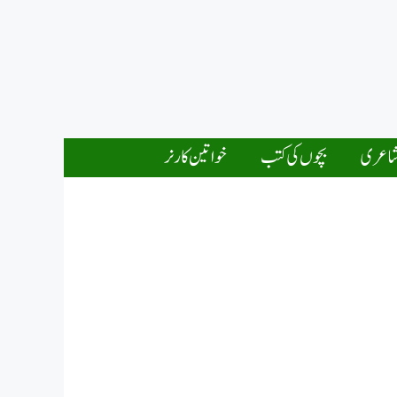
اعری
بچوں کی کتب
خواتین کارنر