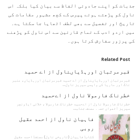
جذبات کو اپنے جادوئی الفاظ سے بیان کیا بلکہ اس
ناول کو پڑھتے ہوئے پیرس کے کچھ مشہور مقامات کی
تاریخ اور تفصیل سے بھی لطف اٹھایا جا سکتا ہے۔
میں اردو ادب کے تمام قارئین سے اس ناول کو پڑھنے
کی پرزور سفارش کرتا ہوں۔
Related Post
قبرمرتبان اورہڈیاںناول از اے حمید
قبرمرتبان اورہڈیاںناول از اے حمید قبرمرتبان اورہڈیاں، عنبر
ناگ اور ماریا کی واپسی سیریز ناول…
خطرناک فارمولا ناول از اےحمید
خطرناک فارمولا ناول از اےحمید خطرناک فارمولا ، خلائی ایڈونچر
سیریز آٹھواں حصہ۔ مصنف جناب…
فاہیان ناول از احمد عقیل
روبی
کتاب: فاہیان (تاریخی ناول) مصنف: احمد عقیل