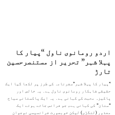
اردو رومانوی ناول “پیار کا
پہلا شہر” تحریر از مستنصرحسین
تارڑ
“پیار کا پہلا شہر”سفرنامہ کی طرز پر لکھا گیا ایک
حقیقی شاہکار رومانوی ناول ہے۔ یہ خالص اور
پاکیزہ محبت کی کہانی ہے۔ یہ ایک پاکستانی سیاح
“سنان” کی کہانی ہے، جو فرانس جاتے ہوئے ایک
معذور (لنگڑی) لیکن خوبصورت فرانسیسی نوجوان