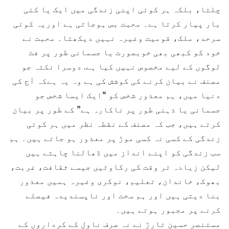
چلتا، بلکہ ہر کوئی اپنی زندگی میں ایک یا کئی
بار پیار کرتا ہے۔ محبت بس ہوجاتی ہے اوریہ کوئی
سرحد، ملک، قومیت وغیرہ نہیں دیکھتا۔ محبت نے
خود کو کبھی بھی خوبصورت یا جسمانی طور پر فٹ
لوگوں کے لیے مخصوص نہیں کیا ہے. دوسرا نکتہ جو
مصنف نے بیان کرنے کی کوشش کی ہے وہ یہ ہےکہ آج کی
دنیا میں، ہم معذور شخص کو “ایک ایسا شخص جو
جسمانی یا ذہنی طور پر ناکارہ ہے” کے طور پر بیان
کرتے ہیں، جب کہ مصنف کے نقطہ نظر میں ہر کوئی
زندگی کے کسی نہ کسی موڑ پر معذور ہو جاتے ہیں۔ ہم
سب زندگی کو اپنے انداز میں ڈھالنا چاہتے ہیں
لیکن زیادہ تر وقت کی رکاوٹیں جیسے ثقافت، غربت،
بھوک، خاندان، تعلیم، نوکری وغیرہ ہمیں معذور
بنا دیتی ہیں اور ہم سخت اور ناپسندیدہ فیصلے
کرنے پر مجبور ہوتے ہیں۔
مستنصر حسین تارڑ نے نہ صرف ناول کے کرداروں کے