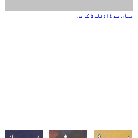
یہاں سے ڈاؤنلوڈ کریں