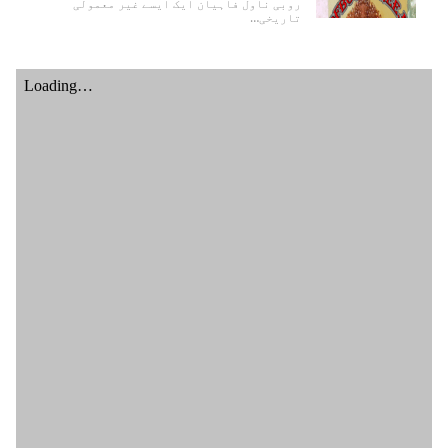
روبی ناول فاہیان ایک ایسے غیر معمولی
تاریخی…