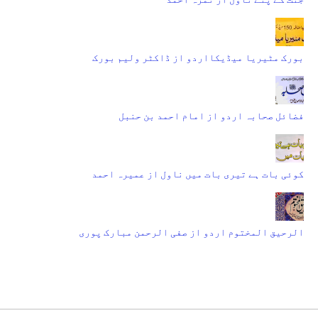
بورک مٹیریا میڈیکااردو از ڈاکٹر ولیم بورک
فضائل صحابہ اردو از امام احمد بن حنبل
کوئی بات ہے تیری بات میں ناول از عمیرہ احمد
الرحیق المختوم اردو از صفی الرحمن مبارک پوری