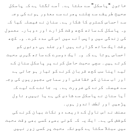
خاتون “پاسکل” سے ملتا ہے۔ اُسے لگتا ہے کہ پاسکل
صحیح طریقے سے چلنے پھرنے سے معذور ہونے کی وجہ
سے احساس کمتری کا شکار ہے۔ سنان نے فیصلہ کیا کہ
وہ پاسکل کے ساتھ کچھ وقت گزارے اور دوبارہ معمول
کی زندگی میں واپس آنے میں اس کی مدد کرے۔ وہ کچھ
وقت ایک ساتھ گزارتے ہیں اور جلد ہی دونوں کو
احساس ہوتا ہے کہ وہ ایک دوسرے کے ساتھ گہری محبت
کرتے ہیں۔ سچی محبت حاصل کرنے پر پاسکل سنان کے
لیے اپنا سب کچھ قربان کرنے کو تیار ہو جاتی ہے
اور اب سنان کو ثقافتی اور سماجی مجبوریوں کی وجہ
سے فیصلہ کرنے کی ضرورت ہے۔ یہ جاننے کے لیے کہ
آیا سنان نے پاسکل سے شادی کی ہے یا نہیں، ناول
پڑھیں اور لطف اندوز ہوں۔
مصنف نے اس ناول کے ذریعے دو نکات بیان کرنے کی
کوشش کی ہے۔ ایک یہ کہ کوئی بھی، کسی بھی وقت محبت
میں مبتلا سکتا ہے کیونکہ محبت پر کسی زور نہیں