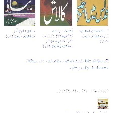
اندلس میں اجنبی
کالاش، وادی
بہاؤ ناول از
از مستنصر حسین
کافرستان کا ایک
مستنصر حسین تارڑ
تارڑ
ڈرامائی سفر از
مستنصرحسین تارڑ
« سلطان جلال الدین خوارزم شاہ از مولانا
محمداسمٰعیل ریحان
زیادہ پڑھی جانی والی کتابیں
جنت کے پتے ناول از نمرہ احمد