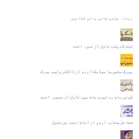
زیادہ پڑھی جانی والی کتابیں
جنت کے پتے ناول از نمرہ احمد
بورک مٹیریا میڈیکااردو از ڈاکٹر ولیم بورک
کوئی بات ہے تیری بات میں ناول از عمیرہ احمد
فضائل صحابہ اردو از امام احمد بن حنبل