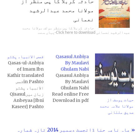
حادثہ کربلا کا پس منظر از
مولانا محمد عبدالرشید
نعمانی
حادثہ کربلا کا پس منظر مولف مولانا محمد
عبدالرشید نعمانی Click here to download-یہاں سے…
Qasasul Anbiya
قصص الانبیاء پشتو
Qasas-ul-Anbiya
By Maulavi
of Imam Ibn
Ghulam Nabi
Kathir translated
Qasasul Anbiya
By Maulavi
in Pashtoقصص
Ghulam Nabi
الانبیاء پشتو
Read online Free
زبان میںQisasul
حیات یوسف از
Anbeyaa [Ibni
Download in pdf
مولانا علامہ محمد
Kaseer] Pashto
صدیق ملتانی
« ماہ نامہ حنا ڈائجسٹ دسمبر 2014 تازہ شمارہ