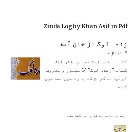
Zinda Log by Khan Asif in Pdf
زندہ لوگ از خان آصف
5 سال ago
کتاب: زندہ لوگ تحریر: خان آصف
کتاب "زندہ لوگ" 14 مشہور و معروف
اولیائے کرام کے بارے میں مضامین
کا…
زیادہ پڑھی جانی والی کتابیں