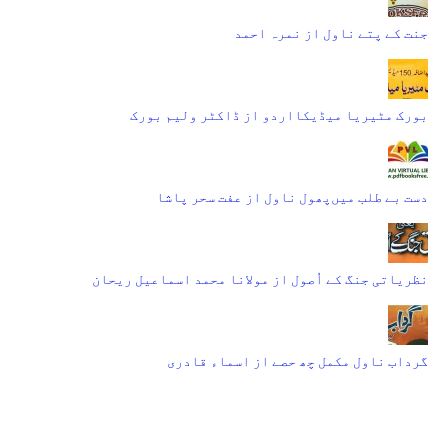
جنت کے پتے ناول از نمرہ احمد
بورک مٹیریا میڈیکااردو از ڈاکٹر ولیم بورک
دست بے طلب میں‌پھول ناول از عفت سحر پاشا
نظریاتی جنگ کے اُصول از مولانا محمد اسماعیل ریحان
گرداب ناول مکمل چھ حصے از اسماء قادری