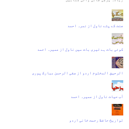
جنت کے پتے ناول از نمرہ احمد
کوئی بات ہے تیری بات میں ناول از عمیرہ احمد
الرحیق المختوم اردو از صفی الرحمن مبارک پوری
آب حیات ناول از عمیرہ احمد
تواریخ حافظ رحمت خانی اردو