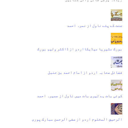
جنت کے پتے ناول از نمرہ احمد
بورک مٹیریا میڈیکااردو از ڈاکٹر ولیم بورک
فضائل صحابہ اردو از امام احمد بن حنبل
کوئی بات ہے تیری بات میں ناول از عمیرہ احمد
الرحیق المختوم اردو از صفی الرحمن مبارک پوری