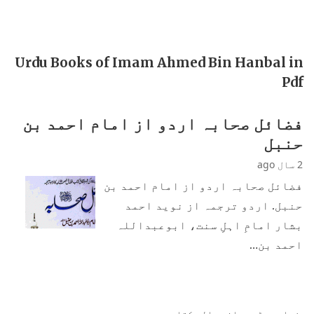
Urdu Books of Imam Ahmed Bin Hanbal in
Pdf
فضائل صحابہ اردو از امام احمد بن
حنبل
2 سال ago
فضائل صحابہ اردو از امام احمد بن
حنبل. اردو ترجمہ از نوید احمد
بشار امامِ اہلِ سنت، ابوعبداللہ
احمد بن…
زیادہ پڑھی جانی والی کتابیں