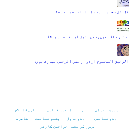
فضائل صحابہ اردو از امام احمد بن حنبل
دست بے طلب میں‌پھول ناول از عفت سحر پاشا
الرحیق المختوم اردو از صفی الرحمن مبارک پوری
سرورق
قرآن و تفسیر
اسلامی کتابیں
تاریخِ اسلام
اردو کتابیں
اردو ناول
پشتو کتابیں
شاعری
بچوں کی کتب
خواتین کارنر