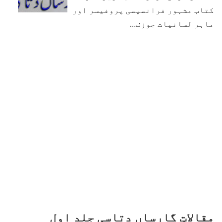
کتاب مشہور فرانسیسی پروفیسر اور
ماہر لسانیات جوزف…
مقالاتِ گارساں دتاسی جلد اول