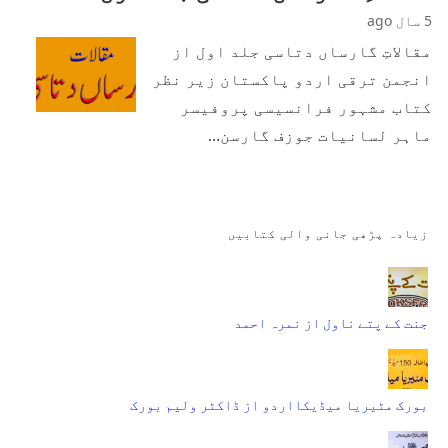
5 سال ago
مقالاتِ گارساں دتاسی جلد اول از
انجمن ترقی اردو پاکستان زیر نظر
کتاب مشہور فرانسیسی پروفیسر
ماہر لسانیات جوزف گارسن…
زیادہ پڑھی جانی والی کتابیں
جنت کے پتے ناول از نمرہ احمد
بورک مٹیریا میڈیکااردو از ڈاکٹر ولیم بورک