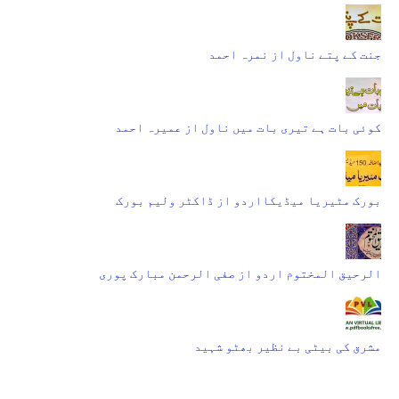
جنت کے پتے ناول از نمرہ احمد
کوئی بات ہے تیری بات میں ناول از عمیرہ احمد
بورک مٹیریا میڈیکااردو از ڈاکٹر ولیم بورک
الرحیق المختوم اردو از صفی الرحمن مبارک پوری
مشرق کی بیٹی بے نظیر بھٹو شہید