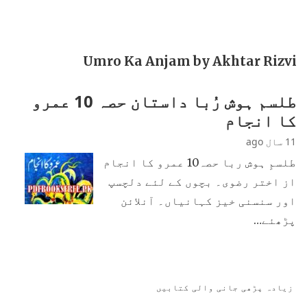
Umro Ka Anjam by Akhtar Rizvi
طلسم ہوش رُبا داستان حصہ 10 عمرو
کا انجام
11 سال ago
طلسمِ ہوش ربا حصہ10 عمرو کا انجام
از اختر رضوی۔ بچوں کے لئے دلچسپ
اور سنسنی خیز کہانیاں۔ آنلائن
پڑھئے…
زیادہ پڑھی جانی والی کتابیں