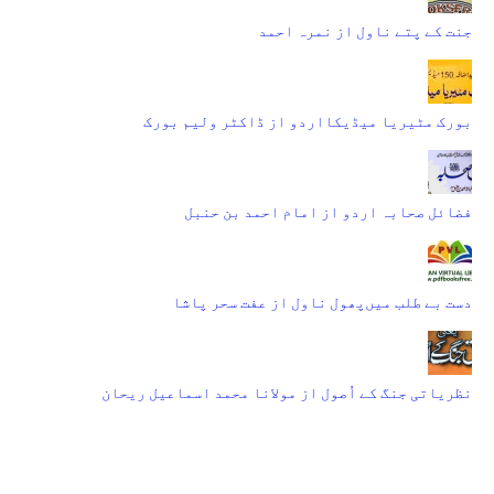
جنت کے پتے ناول از نمرہ احمد
بورک مٹیریا میڈیکااردو از ڈاکٹر ولیم بورک
فضائل صحابہ اردو از امام احمد بن حنبل
دست بے طلب میں‌پھول ناول از عفت سحر پاشا
نظریاتی جنگ کے اُصول از مولانا محمد اسماعیل ریحان