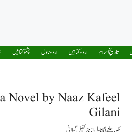
ں
تاریخِ اسلام
اردو کتابیں
اردو ناول
پشتو کتابیں
ش
ga Novel by Naaz Kafeel
Gilani
طُور جلنے لگا ناول از ناز کفیل گیلانی