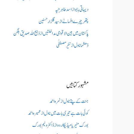
دیہاتی بابو از اسد طاہر جپہ
پتھر چہرے افسانے از سید گلزار حسنین
پاکستان میں بین الاقوامی مداخلتیں از ذبیح اللہ صدیق بلگن
ڈھشما ناول از نئیر مصطفٰی
مشہور کتابیں
جنت کے پتے ناول از نمرہ احمد
کوئی بات ہے تیری بات میں ناول از عمیرہ احمد
بورک مٹیریا میڈیکااردو از ڈاکٹر ولیم بورک