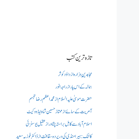
تازہ ترین کتب
مجاہدینِ ہزارہ از داؤد کوثر
ہمالہ کے اس پار از راجہ انور
حضرت موسیٰ علیہ السلام از محمد اعظم رضا تبسم
آمریت کے سائے از ممتاز حسین شاہ ایڈووکیٹ
اسلام آباد سے کابل براستہ پشاور از عقیل یوسفزئی
کالنک: ہیرا منڈی کی در پردہ سقافت از ڈاکٹر فوزیہ سعید