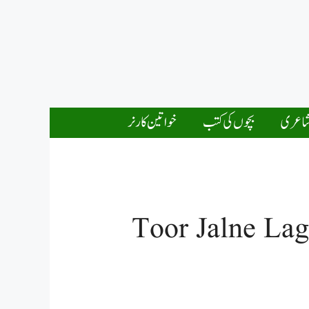
اعری
بچوں کی کتب
خواتین کارنر
Toor Jalne La