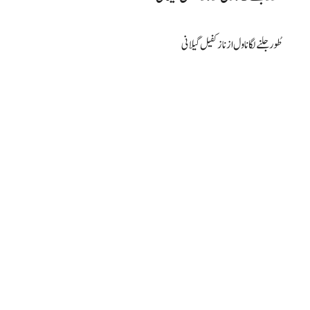
طُور جلنے لگا ناول از ناز کفیل گیلانی