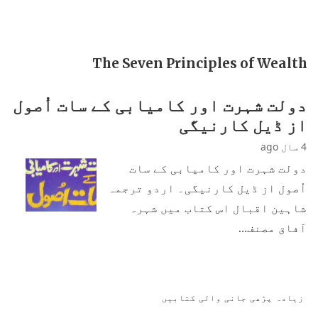
The Seven Principles of Wealth
دولت شہرت اور کامیابی کے سات اُصول
از ڈیل کارنیگی
4 سال ago
دولت شہرت اور کامیابی کے سات
اُصول از ڈیل کارنیگی۔ اردو ترجمہ
شاہین اقبال اس کتاب میں شہرہ
آفاق مصنف…
زیادہ پڑھی جانی والی کتابیں