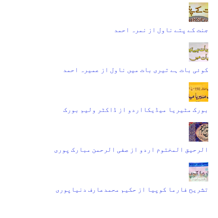
جنت کے پتے ناول از نمرہ احمد
کوئی بات ہے تیری بات میں ناول از عمیرہ احمد
بورک مٹیریا میڈیکااردو از ڈاکٹر ولیم بورک
الرحیق المختوم اردو از صفی الرحمن مبارک پوری
تشریح فارما کوپیا از حکیم محمدعارف دنیاپوری