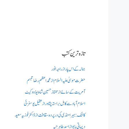
تازہ ترین کتب
ہمالہ کے اس پار از راجہ انور
حضرت موسیٰ علیہ السلام از محمد اعظم رضا تبسم
آمریت کے سائے از ممتاز حسین شاہ ایڈووکیٹ
اسلام آباد سے کابل براستہ پشاور از عقیل یوسفزئی
کالنک: ہیرا منڈی کی در پردہ سقافت از ڈاکٹر فوزیہ سعید
دیہاتی بابو از اسد طاہر جپہ