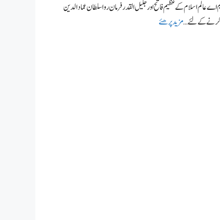
 اے عالم اسلام کے عظیم فاتح اور جلیل القدر فرمان روا سلطان عمادالدین
ڈ کرنے کے لئے …
مزید پرھئے