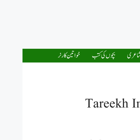
اعری
بچوں کی کتب
خواتین کارنر
Tareekh I