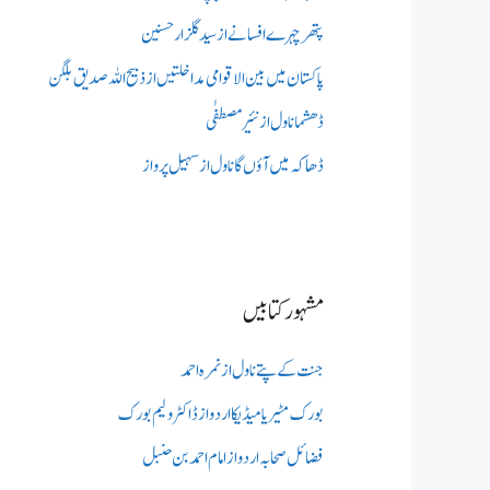
پتھر چہرے افسانے از سید گلزار حسنین
پاکستان میں بین الاقوامی مداخلتیں از ذبیح اللہ صدیق بلگن
ڈھشما ناول از نئیر مصطفٰی
ڈھاکہ میں آؤں گا ناول از سہیل پرواز
مشہور کتابیں
جنت کے پتے ناول از نمرہ احمد
بورک مٹیریا میڈیکااردو از ڈاکٹر ولیم بورک
فضائل صحابہ اردو از امام احمد بن حنبل