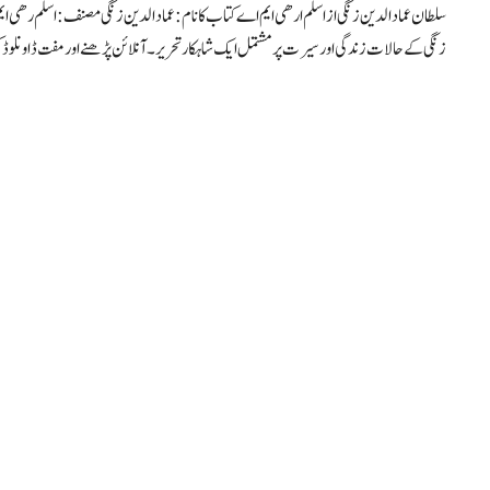
سلطان عمادالدین زنگی از اسلم ارھی ایم اے کتاب کا نام: عماد الدین زنگی مصنف: اسلم رھی ایم
زنگی کے حالات زندگی اور سیرت پر مشتمل ایک شاہکار تحریر۔ آنلائن پڑھنے اور مفت ڈاونلو