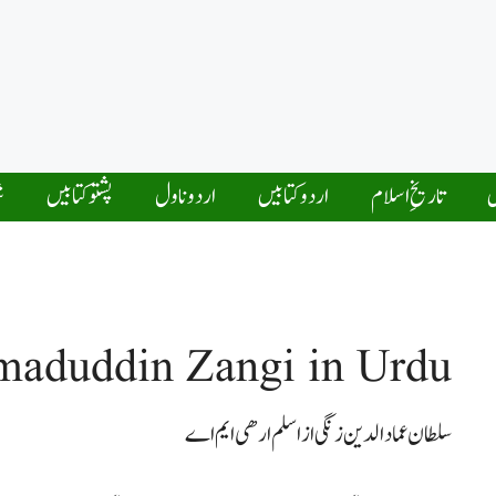
ں
تاریخِ اسلام
اردو کتابیں
اردو ناول
پشتو کتابیں
ش
maduddin Zangi in Urdu
سلطان عمادالدین زنگی از اسلم ارھی ایم اے