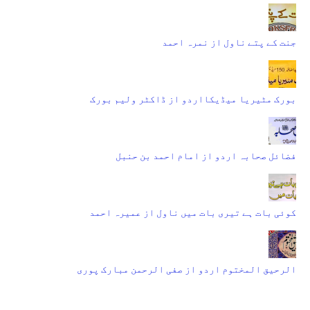
جنت کے پتے ناول از نمرہ احمد
بورک مٹیریا میڈیکااردو از ڈاکٹر ولیم بورک
فضائل صحابہ اردو از امام احمد بن حنبل
کوئی بات ہے تیری بات میں ناول از عمیرہ احمد
الرحیق المختوم اردو از صفی الرحمن مبارک پوری