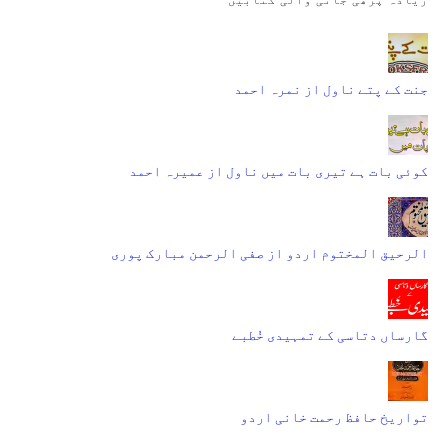
جنت کے پتے ناول از نمرہ احمد
کوئی بات ہے تیری بات میں ناول از عمیرہ احمد
الرحیق المختوم اردو از صفی الرحمن مبارک پوری
گارساں دتاسی کے تمہیدی خُطبے
تواریخ حافظ رحمت خانی اردو