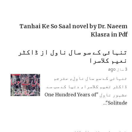
Tanhai Ke So Saal novel by Dr. Naeem
Klasra in Pdf
تنہائی کے سو سال ناول از ڈاکٹر
نعیم کلاسرا
3 سال ago
تنہائی کے سو سال ناول، مترجم
ڈاکٹر نعیم کلاسرا، دنیا کے سب سے
مشہور ناول "One Hundred Years of
Solitude"…
زیادہ پڑھی جانی والی کتابیں