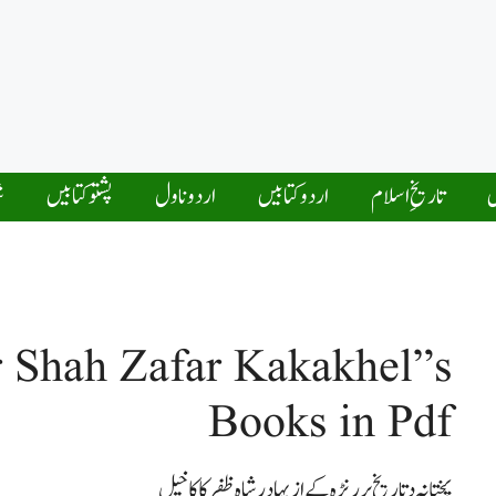
ں
تاریخِ اسلام
اردو کتابیں
اردو ناول
پشتو کتابیں
ش
 Shah Zafar Kakakhel”s
Books in Pdf
پختانہ د تاریخ پر رنڑہ کے از بہادر شاہ ظفر کاکاخیل