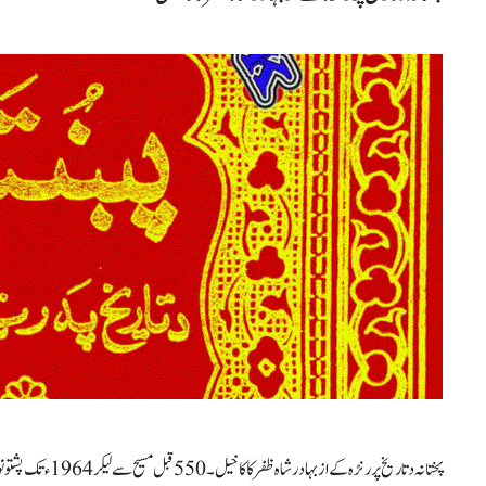
پختانہ د تاریخ پر رنڑ