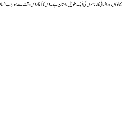
پہلوؤںاور انسانی کارناموں کی ایک طویل داستان ہے۔ اس کا آغاز اس وقت سے ہوا جب انسا