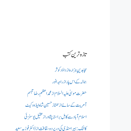
تازہ ترین کتب
مجاہدینِ ہزارہ از داؤد کوثر
ہمالہ کے اس پار از راجہ انور
حضرت موسیٰ علیہ السلام از محمد اعظم رضا تبسم
آمریت کے سائے از ممتاز حسین شاہ ایڈووکیٹ
اسلام آباد سے کابل براستہ پشاور از عقیل یوسفزئی
کالنک: ہیرا منڈی کی در پردہ سقافت از ڈاکٹر فوزیہ سعید