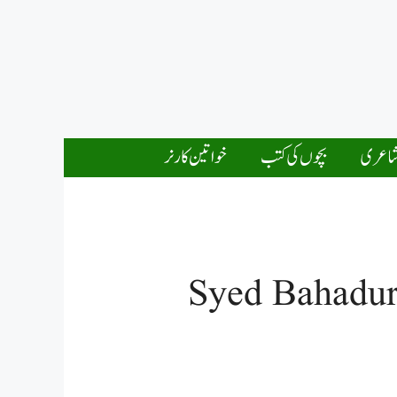
اعری
بچوں کی کتب
خواتین کارنر
Syed Bahadur