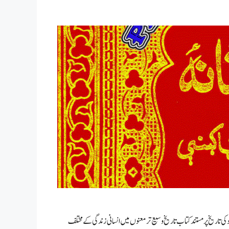
ہ کے از بہادر شاہ ظفر کاکاخیل ۔550 قبل مسیح سے لیکر 1964ء تک پشتونو کی تاریخ پر مستند کتاب تاریخ وسیع تر معنوں میں انسانی زندگی کے مختلف