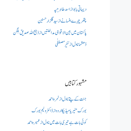
دیہاتی بابو از اسد طاہر جپہ
پتھر چہرے افسانے از سید گلزار حسنین
پاکستان میں بین الاقوامی مداخلتیں از ذبیح اللہ صدیق بلگن
ڈھشما ناول از نئیر مصطفٰی
مشہور کتابیں
جنت کے پتے ناول از نمرہ احمد
بورک مٹیریا میڈیکااردو از ڈاکٹر ولیم بورک
کوئی بات ہے تیری بات میں ناول از عمیرہ احمد