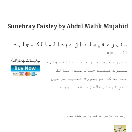
Sunehray Faisley by Abdul Malik Mujahid
سنہرے فیصلے از عبدالمالک مجاہد
11 سال ago
سنہرے فیصلے از عبدالمالک مجاہد
سنہرے فیصلے جناب عبدالمالک
مجاہد کا خوبصورت تصنیف جس میں
دورِ نبوت، خلافتِ راشدہ اور…
زیادہ پڑھی جانی والی کتابیں