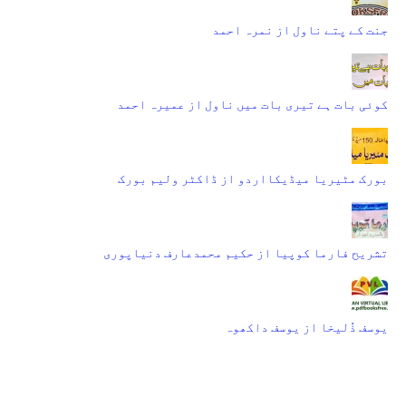
جنت کے پتے ناول از نمرہ احمد
کوئی بات ہے تیری بات میں ناول از عمیرہ احمد
بورک مٹیریا میڈیکااردو از ڈاکٹر ولیم بورک
تشریح فارما کوپیا از حکیم محمدعارف دنیاپوری
یوسف ذُلیخا از یوسف داکھوہ