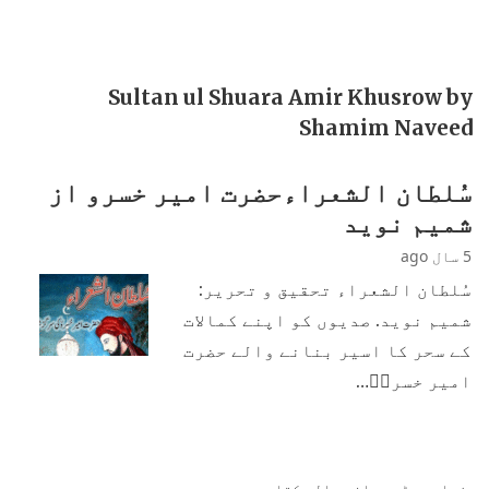
Sultan ul Shuara Amir Khusrow by
Shamim Naveed
سُلطان الشعراءحضرت امیر خسرو از
شمیم نوید
5 سال ago
سُلطان الشعراء تحقیق و تحریر:
شمیم نوید. صدیوں کو اپنے کمالات
کے سحر کا اسیر بنانے والے حضرت
امیر خسروؒ…
زیادہ پڑھی جانی والی کتابیں