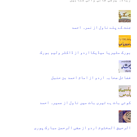
جنت کے پتے ناول از نمرہ احمد
بورک مٹیریا میڈیکااردو از ڈاکٹر ولیم بورک
فضائل صحابہ اردو از امام احمد بن حنبل
کوئی بات ہے تیری بات میں ناول از عمیرہ احمد
الرحیق المختوم اردو از صفی الرحمن مبارک پوری