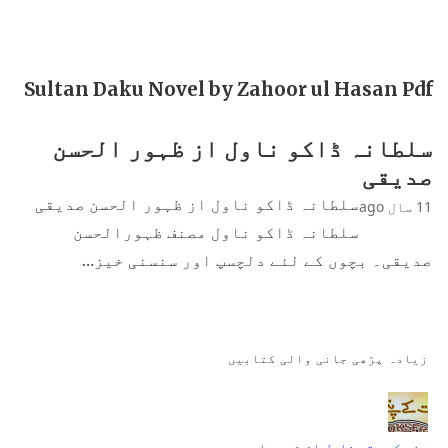
Sultan Daku Novel by Zahoor ul Hasan Pdf
سلطانہ ڈاکو ناول از ظہور الحسن
صدیقی
سلطانہ ڈاکو ناول از ظہور الحسن صدیقی
11 سال ago
سلطانہ ڈاکو ناول مصنف ظہورالحسن
صدیقی۔ بچوں کے لئے دلچسپ اور سنسنی خیز…
زیادہ پڑھی جانی والی کتابیں
جنت کے پتے ناول از نمرہ احمد