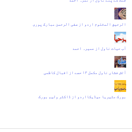
الرحیق المختوم اردو از صفی الرحمن مبارک پوری
آب حیات ناول از عمیرہ احمد
آتش فشاں ناول مکمل ۱۳ حصے از اقبال کاظمی
بورک مٹیریا میڈیکااردو از ڈاکٹر ولیم بورک