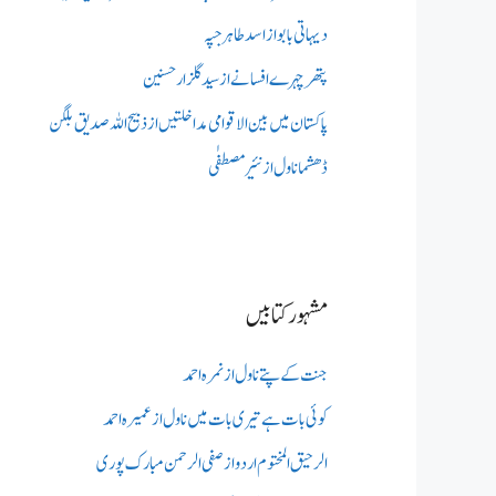
دیہاتی بابو از اسد طاہر جپہ
پتھر چہرے افسانے از سید گلزار حسنین
پاکستان میں بین الاقوامی مداخلتیں از ذبیح اللہ صدیق بلگن
ڈھشما ناول از نئیر مصطفٰی
مشہور کتابیں
جنت کے پتے ناول از نمرہ احمد
کوئی بات ہے تیری بات میں ناول از عمیرہ احمد
الرحیق المختوم اردو از صفی الرحمن مبارک پوری