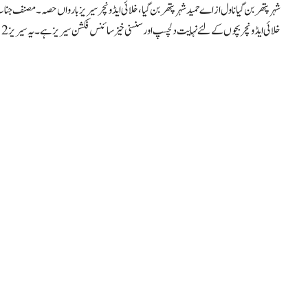
شہر پتھربن گیا ناول از اےحمید شہر پتھربن گیا ، خلائی ایڈونچر سیریزبارواں حصہ۔ مصنف
خلائی ایڈونچر بچوں کے لئےنہایت دلچسپ اور سنسنی خیزسائنس فکشن سیریز ہے ۔ یہ سیریز 12 ناولزپر مشتمل ہے۔ ہر ناول ایک مکمل سائنس فکشن …