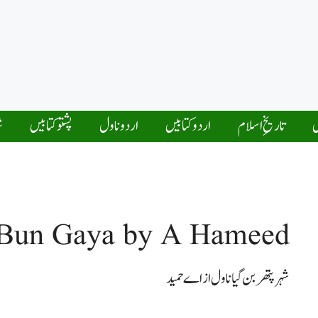
ں
تاریخِ اسلام
اردو کتابیں
اردو ناول
پشتو کتابیں
ش
 Bun Gaya by A Hameed
شہر پتھربن گیا ناول از اےحمید