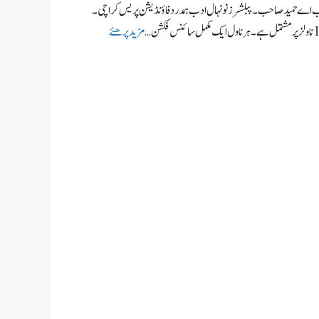
 جناب اے حمیدصاحب۔ پبلشرز نونہال ادب ہمدرد فاؤنڈیشن پریس کراچی۔
مزید پرھئے