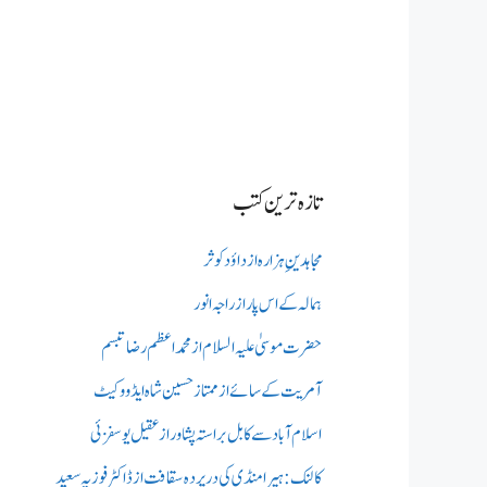
تازہ ترین کتب
مجاہدینِ ہزارہ از داؤد کوثر
ہمالہ کے اس پار از راجہ انور
حضرت موسیٰ علیہ السلام از محمد اعظم رضا تبسم
آمریت کے سائے از ممتاز حسین شاہ ایڈووکیٹ
اسلام آباد سے کابل براستہ پشاور از عقیل یوسفزئی
کالنک: ہیرا منڈی کی در پردہ سقافت از ڈاکٹر فوزیہ سعید