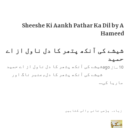
Sheeshe Ki Aankh Pathar Ka Dil by A
Hameed
شیشے کی آنکھ پتھر کا دل ناول از اے
حمید
شیشے کی آنکھ پتھر کا دل ناول از اے حمید
10 سال ago
شیشے کی آنکھ پتھر کا دل،عنبر ناگ اور
ماریا کی…
زیادہ پڑھی جانی والی کتابیں