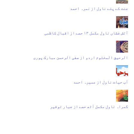
جنت کے پتے ناول از نمرہ احمد
آتش فشاں ناول مکمل ۱۳ حصے از اقبال کاظمی
الرحیق المختوم اردو از صفی الرحمن مبارک پوری
آب حیات ناول از عمیرہ احمد
گمراہ ناول مکمل آٹھ حصے از جبار توقیر