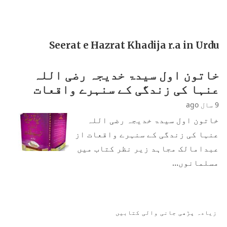
Seerat e Hazrat Khadija r.a in Urdu
خاتون اول سیدۃ خدیجہ رضی اللہ
عنہا کی زندگی کے سنہرے واقعات
9 سال ago
خاتون اول سیدۃ خدیجہ رضی اللہ
عنہا کی زندگی کے سنہرے واقعات از
عبدامالک مجاہد زیر نظر کتاب میں
مسلمانوں…
زیادہ پڑھی جانی والی کتابیں