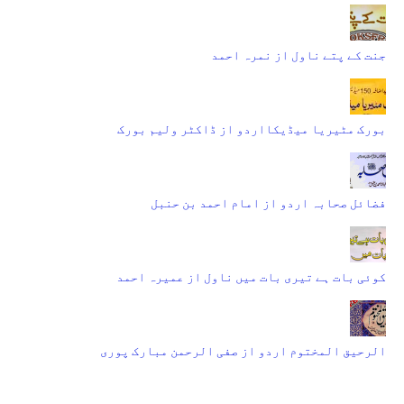
جنت کے پتے ناول از نمرہ احمد
بورک مٹیریا میڈیکااردو از ڈاکٹر ولیم بورک
فضائل صحابہ اردو از امام احمد بن حنبل
کوئی بات ہے تیری بات میں ناول از عمیرہ احمد
الرحیق المختوم اردو از صفی الرحمن مبارک پوری