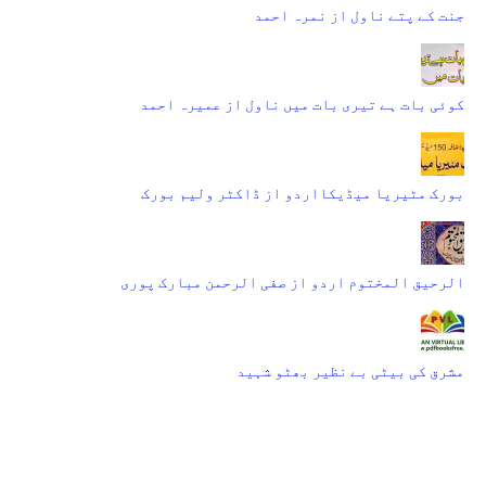
جنت کے پتے ناول از نمرہ احمد
کوئی بات ہے تیری بات میں ناول از عمیرہ احمد
بورک مٹیریا میڈیکااردو از ڈاکٹر ولیم بورک
الرحیق المختوم اردو از صفی الرحمن مبارک پوری
مشرق کی بیٹی بے نظیر بھٹو شہید