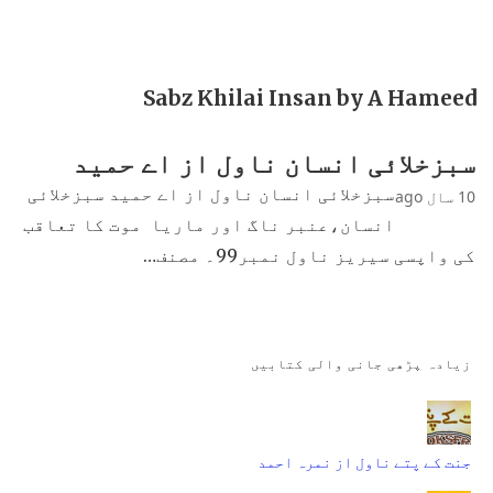
Sabz Khilai Insan by A Hameed
سبزخلائی انسان ناول از اے حمید
سبزخلائی انسان ناول از اے حمید سبزخلائی
10 سال ago
انسان،عنبر ناگ اور ماریا موت کا تعاقب
کی واپسی سیریز ناول نمبر99۔ مصنف…
زیادہ پڑھی جانی والی کتابیں
جنت کے پتے ناول از نمرہ احمد