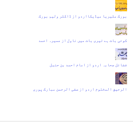
بورک مٹیریا میڈیکااردو از ڈاکٹر ولیم بورک
کوئی بات ہے تیری بات میں ناول از عمیرہ احمد
فضائل صحابہ اردو از امام احمد بن حنبل
الرحیق المختوم اردو از صفی الرحمن مبارک پوری