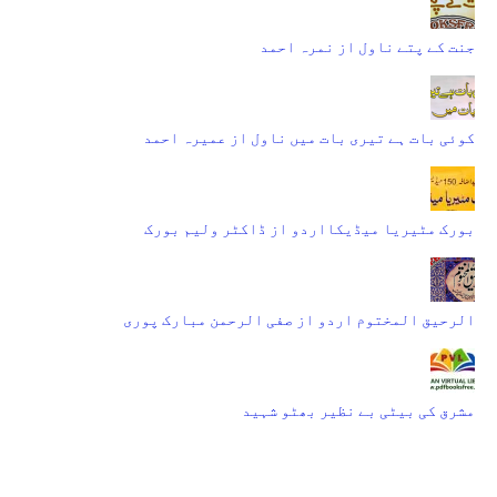
جنت کے پتے ناول از نمرہ احمد
کوئی بات ہے تیری بات میں ناول از عمیرہ احمد
بورک مٹیریا میڈیکااردو از ڈاکٹر ولیم بورک
الرحیق المختوم اردو از صفی الرحمن مبارک پوری
مشرق کی بیٹی بے نظیر بھٹو شہید