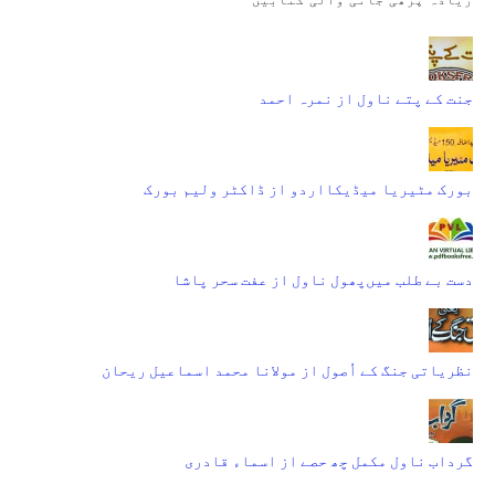
جنت کے پتے ناول از نمرہ احمد
بورک مٹیریا میڈیکااردو از ڈاکٹر ولیم بورک
دست بے طلب میں‌پھول ناول از عفت سحر پاشا
نظریاتی جنگ کے اُصول از مولانا محمد اسماعیل ریحان
گرداب ناول مکمل چھ حصے از اسماء قادری