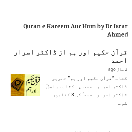
Quran e Kareem Aur Hum by Dr Israr
Ahmed
قرآن حکیم اور ہم از ڈاکٹر اسرار
احمد
2 سال ago
کتاب "قرآن حکیم اور ہم" تحریر
ڈاکٹر اسرار احمد. یہ کتاب دراصلؒ
ڈاکٹر اسرار احمد ؒ کی 8 کتابوں
کو…
زیادہ پڑھی جانی والی کتابیں