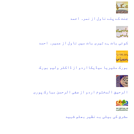
جنت کے پتے ناول از نمرہ احمد
کوئی بات ہے تیری بات میں ناول از عمیرہ احمد
بورک مٹیریا میڈیکااردو از ڈاکٹر ولیم بورک
الرحیق المختوم اردو از صفی الرحمن مبارک پوری
مشرق کی بیٹی بے نظیر بھٹو شہید