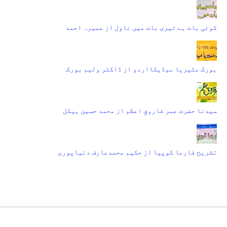
کوئی بات ہے تیری بات میں ناول از عمیرہ احمد
بورک مٹیریا میڈیکااردو از ڈاکٹر ولیم بورک
سیدنا حضرت عمر فاروقِ اعظم از محمد حسین ہیکل
تشریح فارما کوپیا از حکیم محمدعارف دنیاپوری