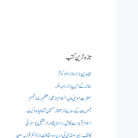
تازہ ترین کتب
مجاہدینِ ہزارہ از داؤد کوثر
ہمالہ کے اس پار از راجہ انور
حضرت موسیٰ علیہ السلام از محمد اعظم رضا تبسم
آمریت کے سائے از ممتاز حسین شاہ ایڈووکیٹ
اسلام آباد سے کابل براستہ پشاور از عقیل یوسفزئی
کالنک: ہیرا منڈی کی در پردہ سقافت از ڈاکٹر فوزیہ سعید