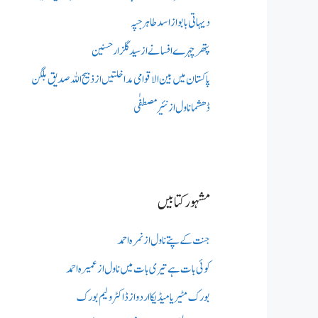
دیہاتی بابو از اسد طاہر جپہ
پتھر چہرے افسانے از سید گلزار حسنین
پاکستان میں بین الاقوامی مداخلتیں از ذبیح اللہ صدیق بلگن
ڈھشما ناول از نئیر مصطفٰی
مشہور کتابیں
جنت کے پتے ناول از نمرہ احمد
کوئی بات ہے تیری بات میں ناول از عمیرہ احمد
بورک مٹیریا میڈیکااردو از ڈاکٹر ولیم بورک