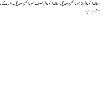
سلطانہ ڈاکو ناول از ظہور الحسن صدیقی سلطانہ ڈاکو ناول مصنف ظہورالحسن صدیقی۔ بچوں کے ل
دستیاب ہے۔