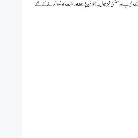
ئے دلچسپ اور سنسنی خیز ناول۔ آنلائن پڑھنے اور مفت ڈاونلوڈ کرنے کے لئے