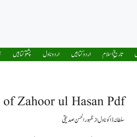
ں
تاریخِ اسلام
اردو کتابیں
اردو ناول
پشتو کتابیں
ش
 of Zahoor ul Hasan Pdf
سلطانہ ڈاکو ناول از ظہور الحسن صدیقی