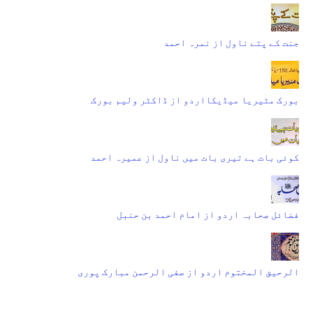
جنت کے پتے ناول از نمرہ احمد
بورک مٹیریا میڈیکااردو از ڈاکٹر ولیم بورک
کوئی بات ہے تیری بات میں ناول از عمیرہ احمد
فضائل صحابہ اردو از امام احمد بن حنبل
الرحیق المختوم اردو از صفی الرحمن مبارک پوری