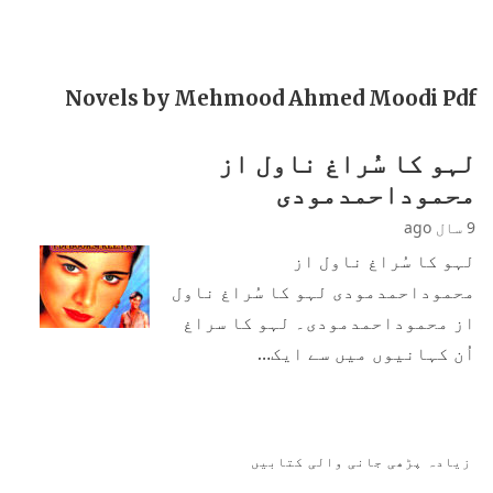
Novels by Mehmood Ahmed Moodi Pdf
لہو کا سُراغ ناول از
محموداحمدمودی
9 سال ago
لہو کا سُراغ ناول از
محموداحمدمودی لہو کا سُراغ ناول
از محموداحمدمودی۔ لہو کا سراغ
اُن کہانیوں میں سے ایک…
زیادہ پڑھی جانی والی کتابیں