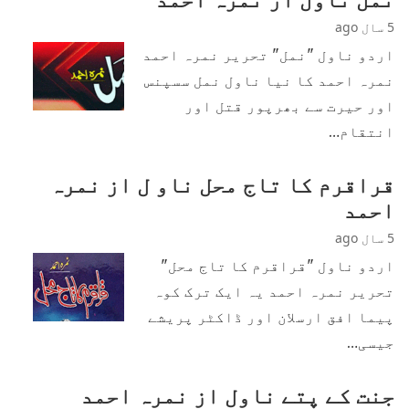
5 سال ago
اردو ناول "نمل" تحریر نمرہ احمد
نمرہ احمد کا نیا ناول نمل سسپنس
اور حیرت سے بھرپور قتل اور
انتقام…
قراقرم کا تاج محل ناو ل از نمرہ
احمد
5 سال ago
اردو ناول "قراقرم کا تاج محل"
تحریر نمرہ احمد یہ ایک ترک کوہ
پیما افق ارسلان اور ڈاکٹر پریشے
جیسی…
جنت کے پتے ناول از نمرہ احمد