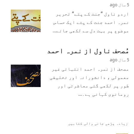
5 سال ago
اردو ناول "جنت کے پتے" تحریر
نمرہ احمد جنت کے پتے ایک حساس
موضوع پر بہت دل سے لکھی جانے…
مُصحف ناول از نمرہ احمد
5 سال ago
مصحف از نمرہ احمد انتہائی غیر
معمولی ، دانشورانہ اور تخلیقی
طور پر لکھی گئی معاشرتی اور
رومانوی کہانی ہے۔…
زیادہ پڑھی جانی والی کتابیں