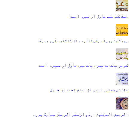
جنت کے پتے ناول از نمرہ احمد
بورک مٹیریا میڈیکااردو از ڈاکٹر ولیم بورک
کوئی بات ہے تیری بات میں ناول از عمیرہ احمد
فضائل صحابہ اردو از امام احمد بن حنبل
الرحیق المختوم اردو از صفی الرحمن مبارک پوری