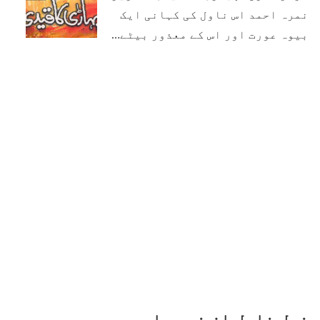
نمرہ احمد اس ناول کی کہانی ایک
بیوہ عورت اور اس کے معذور بیٹے…
نمل ناول از نمرہ احمد