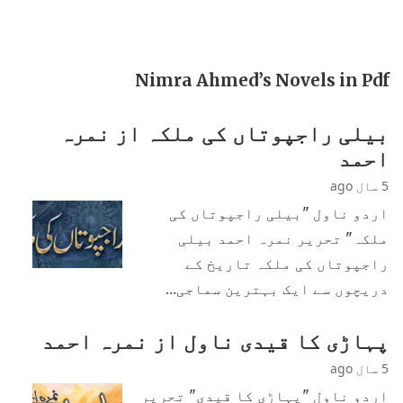
Nimra Ahmed’s Novels in Pdf
بیلی راجپوتاں کی ملکہ از نمرہ
احمد
5 سال ago
اردو ناول "بیلی راجپوتاں کی
ملکہ" تحریر نمرہ احمد بیلی
راجپوتاں کی ملکہ تاریخ کے
دریچوں سے ایک بہترین سماجی…
پہاڑی کا قیدی ناول از نمرہ احمد
5 سال ago
اردو ناول "پہاڑی کا قیدی" تحریر